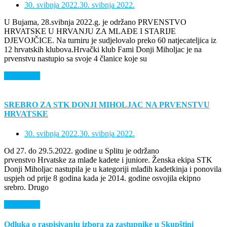
30. svibnja 2022.
30. svibnja 2022.
U Bujama, 28.svibnja 2022.g. je održano PRVENSTVO
HRVATSKE U HRVANJU ZA MLAĐE I STARIJE
DJEVOJČICE. Na turniru je sudjelovalo preko 60 natjecateljica iz
12 hrvatskih klubova.Hrvački klub Fami Donji Miholjac je na
prvenstvu nastupio sa svoje 4 članice koje su
Saznaj više
SREBRO ZA STK DONJI MIHOLJAC NA PRVENSTVU
HRVATSKE
30. svibnja 2022.
30. svibnja 2022.
Od 27. do 29.5.2022. godine u Splitu je održano
prvenstvo Hrvatske za mlađe kadete i juniore. Ženska ekipa STK
Donji Miholjac nastupila je u kategoriji mlađih kadetkinja i ponovila
uspjeh od prije 8 godina kada je 2014. godine osvojila ekipno
srebro. Drugo
Saznaj više
Odluka o raspisivanju izbora za zastupnike u Skupštini