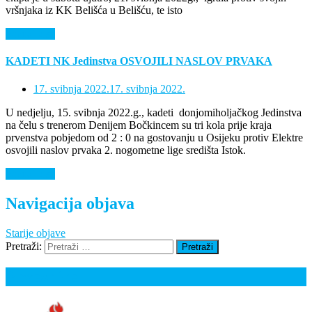
vršnjaka iz KK Belišća u Belišću, te isto
Saznaj više
KADETI NK Jedinstva OSVOJILI NASLOV PRVAKA
17. svibnja 2022.
17. svibnja 2022.
U nedjelju, 15. svibnja 2022.g., kadeti donjomiholjačkog Jedinstva
na čelu s trenerom Denijem Bočkincem su tri kola prije kraja
prvenstva pobjedom od 2 : 0 na gostovanju u Osijeku protiv Elektre
osvojili naslov prvaka 2. nogometne lige središta Istok.
Saznaj više
Navigacija objava
Starije objave
Pretraži:
Poveznice