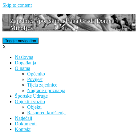
Skip to content
Zajednica športskih udruga Grada Donjeg
Miholjca
Toggle navigation
X
Naslovna
Događanja
O nama
Općenito
Povijest
Tijela zajednice
Nagrade i priznanja
Športske Udruge
Objekti i vozilo
Objekti
Raspored korištenja
Natječaji
Dokumenti
Kontakt