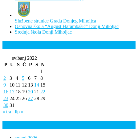
Službene stranice Grada Donjeg Miholjca
Osnovna škola “August Harambašić” Donji Miholjac
Srednja škola Donji Miholjac
Kalendar
svibanj 2022
P
U
S
Č
P
S
N
1
2
3
4
5
6
7
8
9
10
11
12
13
14
15
16
17
18
19
20
21
22
23
24
25
26
27
28
29
30
31
« tra
lip »
Arhiva
srpanj 2026