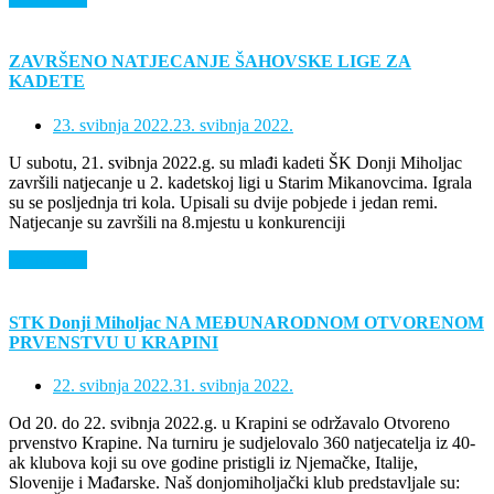
ZAVRŠENO NATJECANJE ŠAHOVSKE LIGE ZA
KADETE
23. svibnja 2022.
23. svibnja 2022.
U subotu, 21. svibnja 2022.g. su mlađi kadeti ŠK Donji Miholjac
završili natjecanje u 2. kadetskoj ligi u Starim Mikanovcima. Igrala
su se posljednja tri kola. Upisali su dvije pobjede i jedan remi.
Natjecanje su završili na 8.mjestu u konkurenciji
Saznaj više
STK Donji Miholjac NA MEĐUNARODNOM OTVORENOM
PRVENSTVU U KRAPINI
22. svibnja 2022.
31. svibnja 2022.
Od 20. do 22. svibnja 2022.g. u Krapini se održavalo Otvoreno
prvenstvo Krapine. Na turniru je sudjelovalo 360 natjecatelja iz 40-
ak klubova koji su ove godine pristigli iz Njemačke, Italije,
Slovenije i Mađarske. Naš donjomiholjački klub predstavljale su: