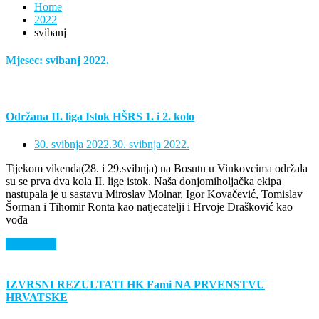
Home
2022
svibanj
Mjesec:
svibanj 2022.
Održana II. liga Istok HŠRS 1. i 2. kolo
30. svibnja 2022.
30. svibnja 2022.
Tijekom vikenda(28. i 29.svibnja) na Bosutu u Vinkovcima održala
su se prva dva kola II. lige istok. Naša donjomiholjačka ekipa
nastupala je u sastavu Miroslav Molnar, Igor Kovačević, Tomislav
Šorman i Tihomir Ronta kao natjecatelji i Hrvoje Drašković kao
vođa
Saznaj više
IZVRSNI REZULTATI HK Fami NA PRVENSTVU
HRVATSKE