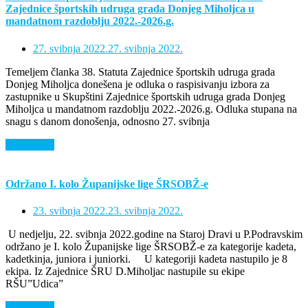
Zajednice športskih udruga grada Donjeg Miholjca u
mandatnom razdoblju 2022.-2026.g.
27. svibnja 2022.
27. svibnja 2022.
Temeljem članka 38. Statuta Zajednice športskih udruga grada
Donjeg Miholjca donešena je odluka o raspisivanju izbora za
zastupnike u Skupštini Zajednice športskih udruga grada Donjeg
Miholjca u mandatnom razdoblju 2022.-2026.g. Odluka stupana na
snagu s danom donošenja, odnosno 27. svibnja
Saznaj više
Održano I. kolo Županijske lige ŠRSOBŽ-e
23. svibnja 2022.
23. svibnja 2022.
U nedjelju, 22. svibnja 2022.godine na Staroj Dravi u P.Podravskim
održano je I. kolo Županijske lige ŠRSOBŽ-e za kategorije kadeta,
kadetkinja, juniora i juniorki. U kategoriji kadeta nastupilo je 8
ekipa. Iz Zajednice ŠRU D.Miholjac nastupile su ekipe
RŠU”Udica”
Saznaj više