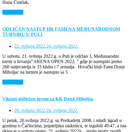
Hana Čmelak,
Saznaj više
ODLIČAN NASTUP HK FAMI NA MEĐUNARODNOM
TURNIRU U PULI
22. svibnja 2022.
24. svibnja 2022.
U subotu, 21. svibnja 2022.g. u Puli je održan 3. Međunarodni
turnir u hrvanju”ARENA OPEN 2022. ” gdje je nastupilo preko
260 natjecatelja iz 33 kluba i 7 zemalja. Hrvački klub Fami Donji
Miholjac na turniru je nastupio sa 5
Saznaj više
Vikend obilježen igrom za KK Donji Miholjac
20. svibnja 2022.
24. svibnja 2022.
U petak, 20.svibnja 2022.g. su Pretkadeti( 2008. i mlađi )igrali u
gostima u Čačincima, prijateljsku utakmicu, te izgubili 49:47, a ista
ekipa je u subotu ujutro, 21. svibnja 2022g., igrala protiv svojih