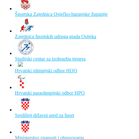
Športska Zajednica Osječko-baranjske županije
Zajednica športskih udruga grada Osijeka
Studijski centar za izobrazbu trenera
Hrvatski olimpijski odbor HOO
Hrvatski paraolimpijski odbor HPO
Središnji državni ured za šport
Ministarstvo znanosti i obrazovanja