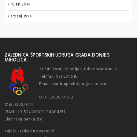
rujan 2014
srpanj 1994
ZAJEDNICA ŠPORTSKIH UDRUGA GRADA DONJEG
MIHOLJCA
31 540 Donji Miholjac, Prilaz stadionu 2
Tel/fax. 031 631 516
Email: zsudonjimiholjac@zsudm.hr
OIB: 32838731612
MB: 03057844
IBAN: HR1524120091134004151
Slatinska banka d.d.
Tajnik: Darijan Kovačević