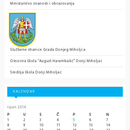
Ministarstvo znanosti i obrazovanja
Službene stranice Grada Donjeg Miholjca
Osnovna škola “August Harambašić” Donji Miholjac
Srednja škola Donji Miholjac
KALENDAR
rujan 2014
P
U
S
Č
P
S
N
1
2
3
4
5
6
7
8
9
10
11
12
13
14