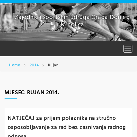
Skip
to
content
Zajednica športskih udruga Grada Donjeg
Miholjca
Togg
navi
Home
2014
Rujan
MJESEC:
RUJAN 2014.
NATJEČAJ za prijem polaznika na stručno
osposobljavanje za rad bez zasnivanja radnog
odnosa