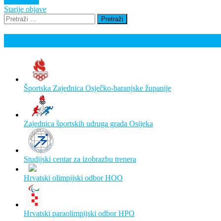
Saznaj više
Navigacija
Starije objave
Pretraži:
objava
Poveznice
Športska Zajednica Osječko-baranjske županije
Zajednica športskih udruga grada Osijeka
Studijski centar za izobrazbu trenera
Hrvatski olimpijski odbor HOO
Hrvatski paraolimpijski odbor HPO