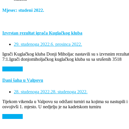
Mjesec:
studeni 2022.
Izvrstan rezultat igrača Kuglačkog kluba
29. studenoga 2022.
6. prosinca 2022.
Igrači Kuglačkog kluba Donji Miholjac nastavili su s izvrsnim rezulta
7:1.Igrači donjomiholjačkog kuglačkog kluba su sa srušenih 3518
Saznaj više
Dani šaha u Valpovu
28. studenoga 2022.
28. studenoga 2022.
Tijekom vikenda u Valpovu su održani turniri na kojima su nastupil
osvojivši 1. mjesto. U nedjelju je na kadetskom turniru
Saznaj više