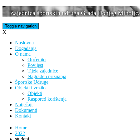
Skip
Zajednica športskih udruga Grada Donjeg Miholjc
to
content
Toggle navigation
X
Naslovna
Događanja
O nama
Općenito
Povijest
Tijela zajednice
Nagrade i priznanja
Športske Udruge
Objekti i vozilo
Objekti
Raspored korištenja
Natječaji
Dokumenti
Kontakt
Home
2022
studeni