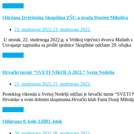
Saznaj više
Održana Izvještajna Skupština ZŠU-a grada Donjeg Miholjca
23. studenoga 2022.
23. studenoga 2022.
U utorak, 22. studenoga 2022.g. u Velikoj vijećnici dvorca Mailath 
Usvajanje zapisnika sa prošle sjednice Skupštine održane 29. ožujka
Saznaj više
Hrvački turnir “SVETI NIKOLA 2022.” Sveta Nedelja
21. studenoga 2022.
21. studenoga 2022.
Proteklog vikenda u Svetoj Nedelji održan je hrvački turnir “SVETI 
Hrvatske u svim dobnim skupinama.Hrvački klub Fami Donji Miholjac
Saznaj više
Odigrano 8. kolo 3.HRL istok
20. studenoga 2022.
28. studenoga 2022.