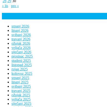
28
29
30
« lis
pro »
Arhiva
srpanj 2026
lipanj 2026
svibanj 2026
travanj 2026
ožujak 2026
veljača 2026
siječanj 2026
prosinac 2025
studeni 2025
listopad 2025
rujan 2025
kolovoz 2025
srpanj 2025
lipanj 2025
svibanj 2025
travanj 2025
ožujak 2025
veljača 2025
siječanj 2025