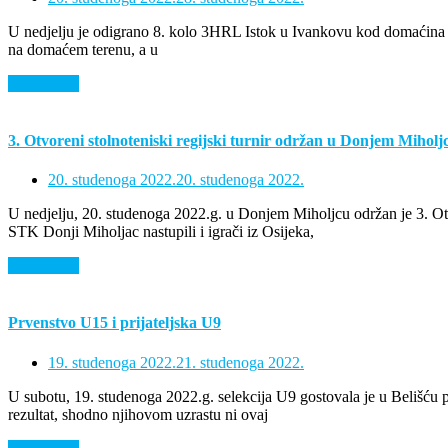
U nedjelju je odigrano 8. kolo 3HRL Istok u Ivankovu kod domaćina
na domaćem terenu, a u
Saznaj više
3. Otvoreni stolnoteniski regijski turnir održan u Donjem Miholj
20. studenoga 2022.
20. studenoga 2022.
U nedjelju, 20. studenoga 2022.g. u Donjem Miholjcu održan je 3. Otvor
STK Donji Miholjac nastupili i igrači iz Osijeka,
Saznaj više
Prvenstvo U15 i prijateljska U9
19. studenoga 2022.
21. studenoga 2022.
U subotu, 19. studenoga 2022.g. selekcija U9 gostovala je u Belišću pr
rezultat, shodno njihovom uzrastu ni ovaj