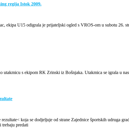
ng regija Istok 2009.
 ekipa U15 odigrala je prijateljski ogled s VROS-om u subotu 26. stu
o utakmicu s ekipom RK Zrinski iz Bošnjaka. Utakmica se igrala u nas
zultate
 rezultate< koja se dodjeljuje od strane Zajednice športskih udruga gr
 trebaju predati