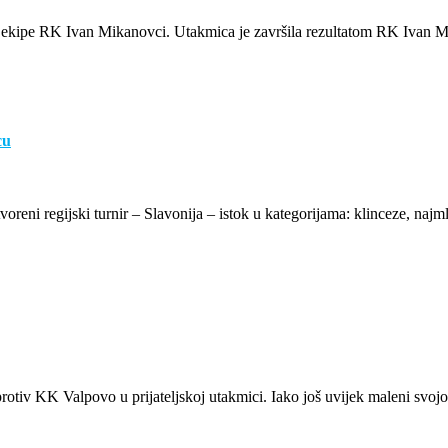
 ekipe RK Ivan Mikanovci. Utakmica je završila rezultatom RK Ivan M
cu
eni regijski turnir – Slavonija – istok u kategorijama: klinceze, najml
otiv KK Valpovo u prijateljskoj utakmici. Iako još uvijek maleni svojom 