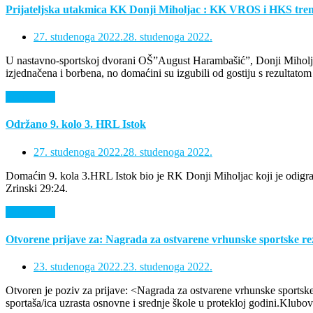
Prijateljska utakmica KK Donji Miholjac : KK VROS i HKS treni
27. studenoga 2022.
28. studenoga 2022.
U nastavno-sportskoj dvorani OŠ”August Harambašić”, Donji Miholjac,
izjednačena i borbena, no domaćini su izgubili od gostiju s rezultatom
Saznaj više
Održano 9. kolo 3. HRL Istok
27. studenoga 2022.
28. studenoga 2022.
Domaćin 9. kola 3.HRL Istok bio je RK Donji Miholjac koji je odigra
Zrinski 29:24.
Saznaj više
Otvorene prijave za: Nagrada za ostvarene vrhunske sportske re
23. studenoga 2022.
23. studenoga 2022.
Otvoren je poziv za prijave: <Nagrada za ostvarene vrhunske sportske
sportaša/ica uzrasta osnovne i srednje škole u protekloj godini.Klubovi