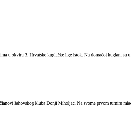
tima u okviru 3. Hrvatske kuglačke lige istok. Na domaćoj kuglani su u 
i i članovi šahovskog kluba Donji Miholjac. Na svome prvom turniru 