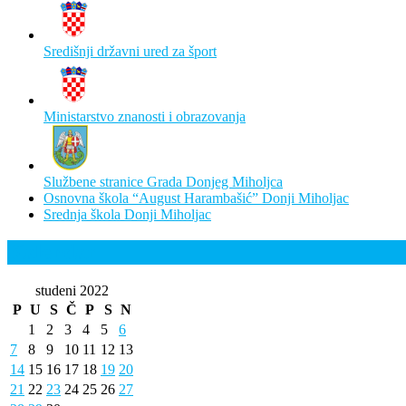
Središnji državni ured za šport
Ministarstvo znanosti i obrazovanja
Službene stranice Grada Donjeg Miholjca
Osnovna škola “August Harambašić” Donji Miholjac
Srednja škola Donji Miholjac
Kalendar
studeni 2022
P
U
S
Č
P
S
N
1
2
3
4
5
6
7
8
9
10
11
12
13
14
15
16
17
18
19
20
21
22
23
24
25
26
27