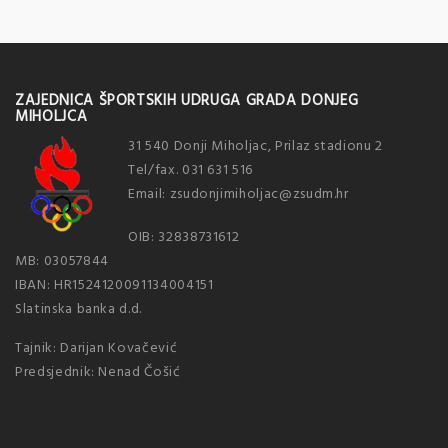
ZAJEDNICA ŠPORTSKIH UDRUGA GRADA DONJEG
MIHOLJCA
31 540 Donji Miholjac, Prilaz stadionu 2
Tel/fax. 031 631 516
Email: zsudonjimiholjac@zsudm.hr
OIB: 32838731612
MB: 03057844
IBAN: HR1524120091134004151
Slatinska banka d.d.
Tajnik: Darijan Kovačević
Predsjednik: Nenad Čošić