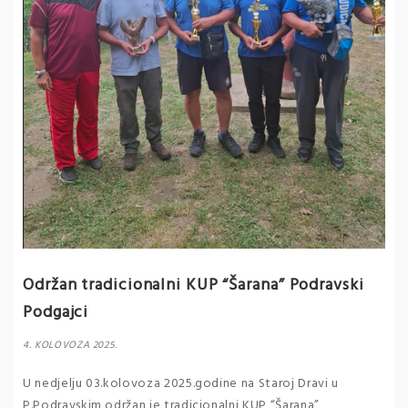
Održan tradicionalni KUP “Šarana” Podravski
Podgajci
4. KOLOVOZA 2025.
U nedjelju 03.kolovoza 2025.godine na Staroj Dravi u
P.Podravskim održan je tradicionalni KUP “Šarana”