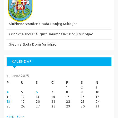
Službene stranice Grada Donjeg Miholjca
Osnovna škola “August Harambašić” Donji Miholjac
Srednja škola Donji Miholjac
KALENDAR
kolovoz 2025
P
U
S
Č
P
S
N
1
2
3
4
5
6
7
8
9
10
11
12
13
14
15
16
17
18
19
20
21
22
23
24
25
26
27
28
29
30
31
« srp
ruj »