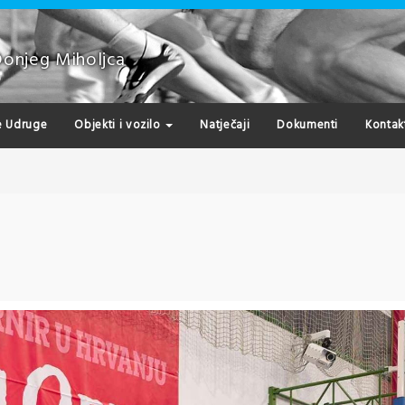
Donjeg Miholjca
e Udruge
Objekti i vozilo
Natječaji
Dokumenti
Kontak