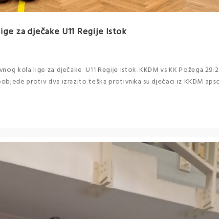
ige za dječake U11 Regije Istok
vnog kola lige za dječake U11 Regije Istok. KKDM vs KK Požega 29:2
pobjede protiv dva izrazito teška protivnika su dječaci iz KKDM apsol