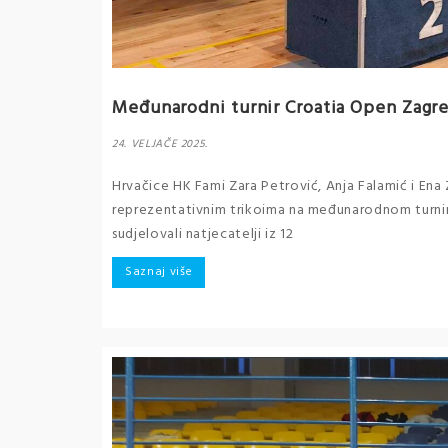
Međunarodni turnir Croatia Open Zagre
24. VELJAČE 2025.
Hrvačice HK Fami Zara Petrović, Anja Falamić i Ena 
reprezentativnim trikoima na međunarodnom turniru
sudjelovali natjecatelji iz 12
Saznaj više