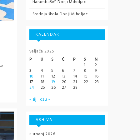
Harambašić” Donji Miholjac
Srednja škola Donji Miholjac
KALENDAR
veljača 2025
P
U
S
Č
P
S
N
1
2
se
3
4
5
6
7
8
9
10
11
12
13
14
15
16
17
18
19
20
21
22
23
24
25
26
27
28
« sij
ožu »
ARHIVA
srpanj 2026