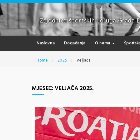
Skip
to
content
Zajednica športskih udruga Grada 
Naslovna
Događanja
O nama
Športsk
Home
2025
Veljača
MJESEC:
VELJAČA 2025.