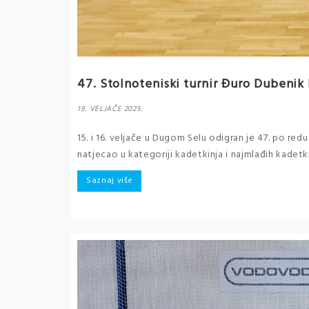
47. Stolnoteniski turnir Đuro Dubenik
19. VELJAČE 2025.
15. i 16. veljače u Dugom Selu odigran je 47. po re
natjecao u kategoriji kadetkinja i najmlađih kadetkin
Saznaj više