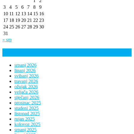
1
2
3
4
5
6
7
8
9
10
11
12
13
14
15
16
17
18
19
20
21
22
23
24
25
26
27
28
29
30
31
« srp
Arhiva
srpanj 2026
lipanj 2026
svibanj 2026
travanj 2026
ožujak 2026
veljača 2026
siječanj 2026
prosinac 2025
studeni 2025
listopad 2025
rujan 2025
kolovoz 2025
srpanj 2025