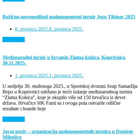
Božićno-novogodišnji malonogometni turnir Jozo Tibinac 2025
8. prosinca 2025.
8. prosinca 2025.
Saznaj više
Međunarodni turnir u hrvanju Zlatna kokica, Koprivnica
30.11.2025.
1. prosinca 2025.
1. prosinca 2025.
U nedjelju 30. studenoga 2025., u Sportskoj dvorani Josip Samaržija
Bepo u Koprivnici održano je treće izdanje međunarodnog turnira
“Zlatna Kokica”, koje je okupilo više od 150 hrvačica iz devet
država. Hrvačice HK Fami su i ovoga puta ostvarile odlične
rezultate i branile boje
Saznaj više
Javni poziv – organizacija malonogometnih turnira u Donjem
Miholjcu