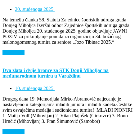
20. studenoga 2025.
Na temelju članka 58. Statuta Zajednice športskih udruga grada
Donjeg Miholjca Izvršni odbor Zajednice športskih udruga grada
Donjeg Miholjca 20. studenoga 2025. godine objavljuje JAVNI
POZIV za prikupljanje ponuda za organizaciju 34. božićnog
malonogometnog turnira za seniore „Jozo Tibinac 2025.“
Saznaj više
Dva zlata i dvije bronce za STK Donji Miholjac na
međunarodnom turniru u Varaždinu
10. studenoga 2025.
Drugog dana 19. Memorijala Mirko Abramović natjecanje je
nastavljeno u kategorijama mlađih juniora i mlađih kadeta.Čestitke
svim osvajačima medalja i sudionicima turnira! MLAĐI PIONIRI
1. Matija Volf (Mihovljan) 2. Vitan Plajnšek (Cirkovce) 3. Bono
Hrnčić (Mihovljan) 3. Fran Šimunović (Samobor)
Saznaj više