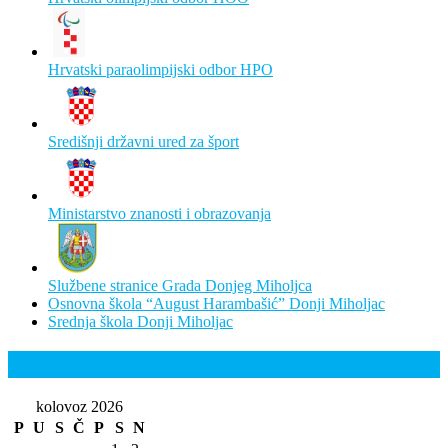
Hrvatski paraolimpijski odbor HPO
Središnji državni ured za šport
Ministarstvo znanosti i obrazovanja
Službene stranice Grada Donjeg Miholjca
Osnovna škola “August Harambašić” Donji Miholjac
Srednja škola Donji Miholjac
Kalendar
kolovoz 2026
P
U
S
Č
P
S
N