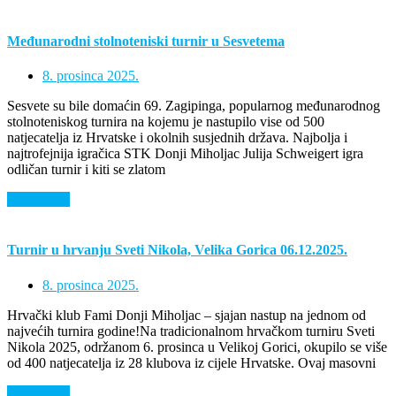
Međunarodni stolnoteniski turnir u Sesvetema
8. prosinca 2025.
Sesvete su bile domaćin 69. Zagipinga, popularnog međunarodnog
stolnoteniskog turnira na kojemu je nastupilo vise od 500
natjecatelja iz Hrvatske i okolnih susjednih država. Najbolja i
najtrofejnija igračica STK Donji Miholjac Julija Schweigert igra
odličan turnir i kiti se zlatom
Saznaj više
Turnir u hrvanju Sveti Nikola, Velika Gorica 06.12.2025.
8. prosinca 2025.
Hrvački klub Fami Donji Miholjac – sjajan nastup na jednom od
najvećih turnira godine!Na tradicionalnom hrvačkom turniru Sveti
Nikola 2025, održanom 6. prosinca u Velikoj Gorici, okupilo se više
od 400 natjecatelja iz 28 klubova iz cijele Hrvatske. Ovaj masovni
Saznaj više