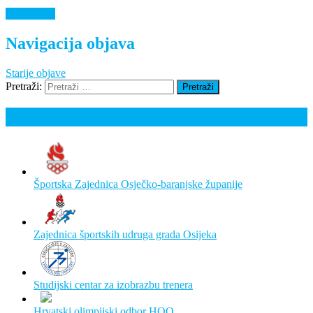
Saznaj više
Navigacija objava
Starije objave
Pretraži:
Poveznice
Športska Zajednica Osječko-baranjske županije
Zajednica športskih udruga grada Osijeka
Studijski centar za izobrazbu trenera
Hrvatski olimpijski odbor HOO