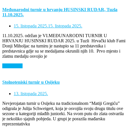
Međunarodni turnir u hrvanju HUSINSKI RUDAR, Tuzla
11.10.2025.
15. listopada 2025.
15. listopada 2025.
11.10.2025. održan je VI.MEĐUNARODNI TURNIR U
HRVANJU HUSINSKI RUDAR 2025. u Tuzli Hrvački klub Fami
Donji Miholjac na turniru je nastupio sa 11 predstavnika i
predstavnica gdje su se medaljama okrunili njih 10. Prvo mjesto i
zlatnu medalju osvojio je
Saznaj više
Stolnoteniski turnir u Osijeku
13. listopada 2025.
Nevjerojatan turnir u Osijeku na tradicionalnom “Matiji Gregiću”
odigrala je Julija Schweigert, koja je osvojila svoju drugu titulu ove
sezone u kategoriji mlađih juniorki. Na svom putu do zlata ostvarila
je nekoliko sjajnih pobjeda. U grupi je porazila mađarsku
reprezentativku