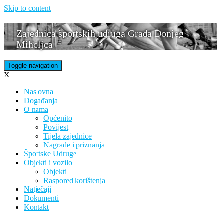
Skip to content
Zajednica športskih udruga Grada Donjeg
Miholjca
Toggle navigation
X
Naslovna
Događanja
O nama
Općenito
Povijest
Tijela zajednice
Nagrade i priznanja
Športske Udruge
Objekti i vozilo
Objekti
Raspored korištenja
Natječaji
Dokumenti
Kontakt