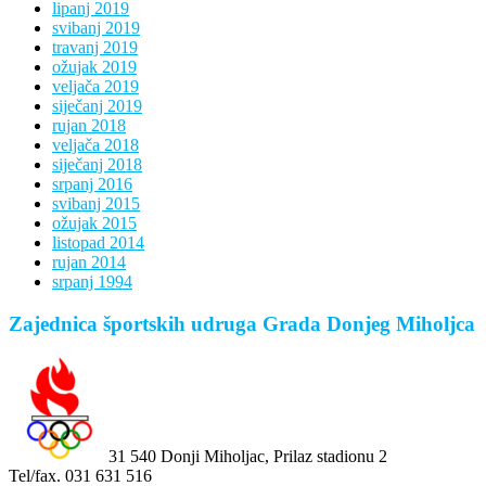
lipanj 2019
svibanj 2019
travanj 2019
ožujak 2019
veljača 2019
siječanj 2019
rujan 2018
veljača 2018
siječanj 2018
srpanj 2016
svibanj 2015
ožujak 2015
listopad 2014
rujan 2014
srpanj 1994
Zajednica športskih udruga Grada Donjeg Miholjca
31 540 Donji Miholjac, Prilaz stadionu 2
Tel/fax. 031 631 516