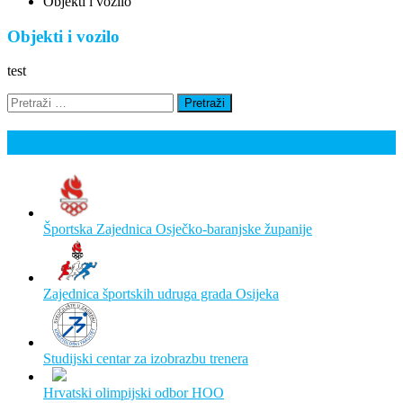
Objekti i vozilo
Objekti i vozilo
test
Pretraži:
Poveznice
Športska Zajednica Osječko-baranjske županije
Zajednica športskih udruga grada Osijeka
Studijski centar za izobrazbu trenera
Hrvatski olimpijski odbor HOO