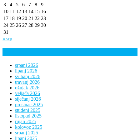
3
4
5
6
7
8
9
10
11
12
13
14
15
16
17
18
19
20
21
22
23
24
25
26
27
28
29
30
31
« srp
Arhiva
srpanj 2026
lipanj 2026
svibanj 2026
travanj 2026
ožujak 2026
veljača 2026
siječanj 2026
prosinac 2025
studeni 2025
listopad 2025
rujan 2025
kolovoz 2025
srpanj 2025
lipanj 2025