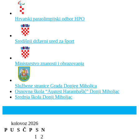
Hrvatski paraolimpijski odbor HPO
Središnji državni ured za šport
Ministarstvo znanosti i obrazovanja
Službene stranice Grada Donjeg Miholjca
Osnovna škola “August Harambašić” Donji Miholjac
Srednja škola Donji Miholjac
Kalendar
kolovoz 2026
P
U
S
Č
P
S
N
1
2