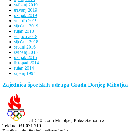
svibanj 2019
travanj 2019
ožujak 2019
veljača 2019
siječanj 2019
rujan 2018
veljača 2018
siječanj 2018
srpanj 2016
svibanj 2015
ožujak 2015
listopad 2014
rujan 2014
srpanj 1994
Zajednica športskih udruga Grada Donjeg Miholjca
31 540 Donji Miholjac, Prilaz stadionu 2
Tel/fax. 031 631 516
Email: zsudonjimiholjac@zsudm.hr