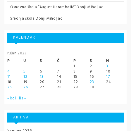
Osnovna škola “August Harambašić” Donji Miholjac
Srednja škola Donji Miholjac
KALENDAR
rujan 2023
P
U
S
Č
P
S
N
1
2
3
4
5
6
7
8
9
10
11
12
13
14
15
16
17
18
19
20
21
22
23
24
25
26
27
28
29
30
« kol
lis »
ARHIVA
srpanj 2026