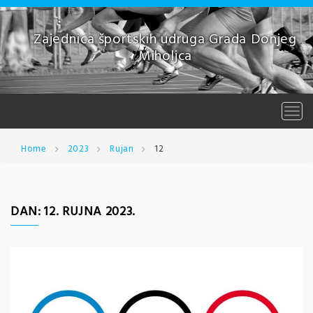
Skip
to
content
Zajednica športskih udruga Grada Donjeg
Miholjca
Togg
navi
Home
2023
Rujan
12
DAN:
12. RUJNA 2023.