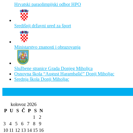
Hrvatski paraolimpijski odbor HPO
Središnji državni ured za šport
Ministarstvo znanosti i obrazovanja
Službene stranice Grada Donjeg Miholjca
Osnovna škola “August Harambašić” Donji Miholjac
Srednja škola Donji Miholjac
Kalendar
kolovoz 2026
P
U
S
Č
P
S
N
1
2
3
4
5
6
7
8
9
10
11
12
13
14
15
16