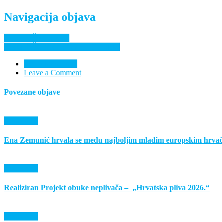
Navigacija objava
II. liga HŠRS-a istok
Kadeti RŠU”Udica” prvaci Hrvatske
Nema komentara
Leave a Comment
Povezane objave
Događanja
Ena Zemunić hrvala se među najboljim mladim europskim hrv
Događanja
Realiziran Projekt obuke neplivača – „Hrvatska pliva 2026.“
Događanja