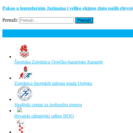
Pakao u legendarnim Jazinama i veliko ekipno zlato naših djev
Pretraži:
Poveznice
Športska Zajednica Osječko-baranjske županije
Zajednica športskih udruga grada Osijeka
Studijski centar za izobrazbu trenera
Hrvatski olimpijski odbor HOO