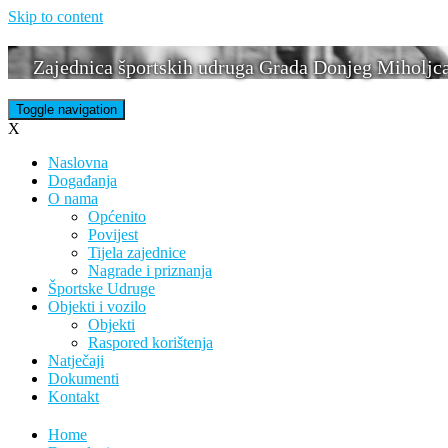
Skip to content
Zajednica športskih udruga Grada Donjeg Miholjc
Toggle navigation
X
Naslovna
Događanja
O nama
Općenito
Povijest
Tijela zajednice
Nagrade i priznanja
Športske Udruge
Objekti i vozilo
Objekti
Raspored korištenja
Natječaji
Dokumenti
Kontakt
Home