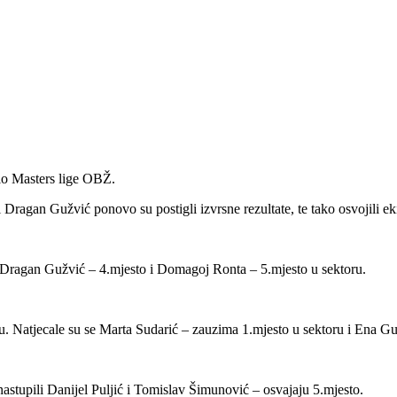
olo Masters lige OBŽ.
agan Gužvić ponovo su postigli izvrsne rezultate, te tako osvojili ek
 Dragan Gužvić – 4.mjesto i Domagoj Ronta – 5.mjesto u sektoru.
ju. Natjecale su se Marta Sudarić – zauzima 1.mjesto u sektoru i Ena Gu
astupili Danijel Puljić i Tomislav Šimunović – osvajaju 5.mjesto.