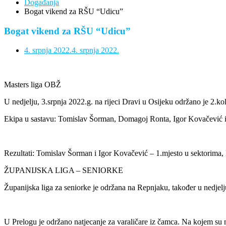
Događanja
Bogat vikend za RŠU “Udicu”
Bogat vikend za RŠU “Udicu”
4. srpnja 2022.
4. srpnja 2022.
Masters liga OBŽ
U nedjelju, 3.srpnja 2022.g. na rijeci Dravi u Osijeku održano je 2.k
Ekipa u sastavu: Tomislav Šorman, Domagoj Ronta, Igor Kovačević i Dr
Rezultati: Tomislav Šorman i Igor Kovačević – 1.mjesto u sektorima,
ŽUPANIJSKA LIGA – SENIORKE
Županijska liga za seniorke je održana na Repnjaku, također u nedjel
U Prelogu je održano natjecanje za varaličare iz čamca. Na kojem su n