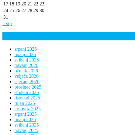
17
18
19
20
21
22
23
24
25
26
27
28
29
30
31
« srp
Arhiva
srpanj 2026
lipanj 2026
svibanj 2026
travanj 2026
ožujak 2026
veljača 2026
siječanj 2026
prosinac 2025
studeni 2025
listopad 2025
rujan 2025
kolovoz 2025
srpanj 2025
lipanj 2025
svibanj 2025
travanj 2025