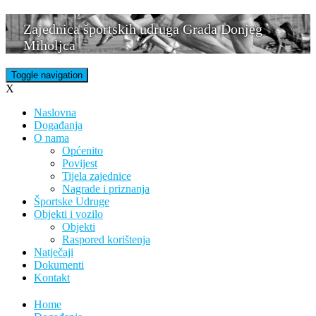
Skip
Zajednica športskih udruga Grada Donjeg
to
Miholjca
content
Toggle navigation
X
Naslovna
Događanja
O nama
Općenito
Povijest
Tijela zajednice
Nagrade i priznanja
Športske Udruge
Objekti i vozilo
Objekti
Raspored korištenja
Natječaji
Dokumenti
Kontakt
Home