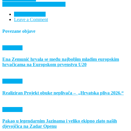
objava
Zita Petrović treća u Dugom Selu!
Nema komentara
Leave a Comment
Povezane objave
Događanja
Ena Zemunić hrvala se među najboljim mladim europskim
hrvačicama na Europskom prvenstvu U20
Događanja
Realiziran Projekt obuke neplivača – „Hrvatska pliva 2026.“
Događanja
Pakao u legendarnim Jazinama i veliko ekipno zlato naših
djevojčica na Zadar Openu