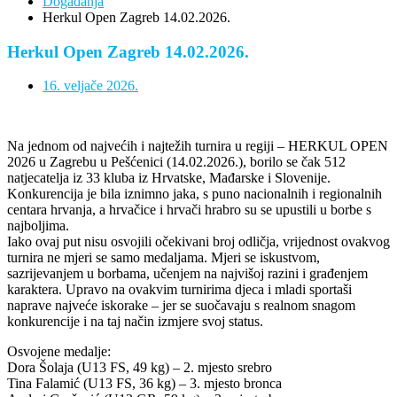
Događanja
Herkul Open Zagreb 14.02.2026.
Herkul Open Zagreb 14.02.2026.
16. veljače 2026.
Na jednom od najvećih i najtežih turnira u regiji – HERKUL OPEN
2026 u Zagrebu u Pešćenici (14.02.2026.), borilo se čak 512
natjecatelja iz 33 kluba iz Hrvatske, Mađarske i Slovenije.
Konkurencija je bila iznimno jaka, s puno nacionalnih i regionalnih
centara hrvanja, a hrvačice i hrvači hrabro su se upustili u borbe s
najboljima.
Iako ovaj put nisu osvojili očekivani broj odličja, vrijednost ovakvog
turnira ne mjeri se samo medaljama. Mjeri se iskustvom,
sazrijevanjem u borbama, učenjem na najvišoj razini i građenjem
karaktera. Upravo na ovakvim turnirima djeca i mladi sportaši
naprave najveće iskorake – jer se suočavaju s realnom snagom
konkurencije i na taj način izmjere svoj status.
Osvojene medalje:
Dora Šolaja (U13 FS, 49 kg) – 2. mjesto srebro
Tina Falamić (U13 FS, 36 kg) – 3. mjesto bronca