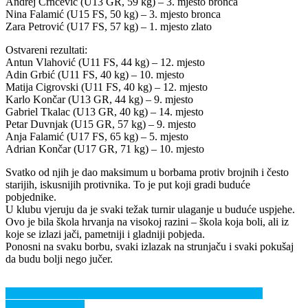
Andrej Crnčević (U13 GR, 59 kg) – 3. mjesto bronca
Nina Falamić (U15 FS, 50 kg) – 3. mjesto bronca
Zara Petrović (U17 FS, 57 kg) – 1. mjesto zlato
Ostvareni rezultati:
Antun Vlahović (U11 FS, 44 kg) – 12. mjesto
Adin Grbić (U11 FS, 40 kg) – 10. mjesto
Matija Cigrovski (U11 FS, 40 kg) – 12. mjesto
Karlo Končar (U13 GR, 44 kg) – 9. mjesto
Gabriel Tkalac (U13 GR, 40 kg) – 14. mjesto
Petar Duvnjak (U15 GR, 57 kg) – 9. mjesto
Anja Falamić (U17 FS, 65 kg) – 5. mjesto
Adrian Končar (U17 GR, 71 kg) – 10. mjesto
Svatko od njih je dao maksimum u borbama protiv brojnih i često
starijih, iskusnijih protivnika. To je put koji gradi buduće
pobjednike.
U klubu vjeruju da je svaki težak turnir ulaganje u buduće uspjehe.
Ovo je bila škola hrvanja na visokoj razini – škola koja boli, ali iz
koje se izlazi jači, pametniji i gladniji pobjeda.
Ponosni na svaku borbu, svaki izlazak na strunjaču i svaki pokušaj
da budu bolji nego jučer.
Navigacija
Laura Bogatić i Ena Zemunić odmjerile snage sa svjetskom
seniorskom elitom