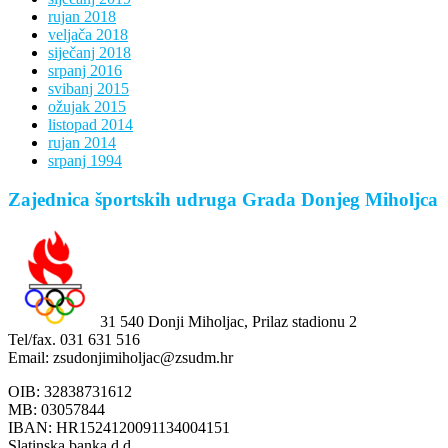
rujan 2018
veljača 2018
siječanj 2018
srpanj 2016
svibanj 2015
ožujak 2015
listopad 2014
rujan 2014
srpanj 1994
Zajednica športskih udruga Grada Donjeg Miholjca
31 540 Donji Miholjac, Prilaz stadionu 2
Tel/fax. 031 631 516
Email: zsudonjimiholjac@zsudm.hr
OIB: 32838731612
MB: 03057844
IBAN: HR1524120091134004151
Slatinska banka d.d.