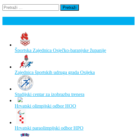
Pretraži:
Poveznice
Športska Zajednica Osječko-baranjske županije
Zajednica športskih udruga grada Osijeka
Studijski centar za izobrazbu trenera
Hrvatski olimpijski odbor HOO
Hrvatski paraolimpijski odbor HPO