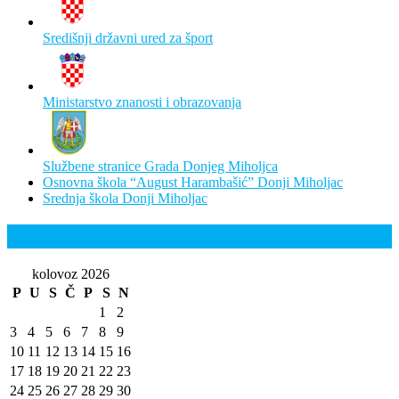
Središnji državni ured za šport
Ministarstvo znanosti i obrazovanja
Službene stranice Grada Donjeg Miholjca
Osnovna škola “August Harambašić” Donji Miholjac
Srednja škola Donji Miholjac
Kalendar
kolovoz 2026
P
U
S
Č
P
S
N
1
2
3
4
5
6
7
8
9
10
11
12
13
14
15
16
17
18
19
20
21
22
23
24
25
26
27
28
29
30