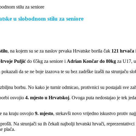
bodnom stilu za seniore
tske u slobodnom stilu za seniore
tilu
, na kojem su se za naslov prvaka Hrvatske borila čak
121 hrvača 
Hrvoje Puljić
do 65kg za seniore i
Adrian Končar do 80kg
za U17, u
 pokazali da se ne boje izazova te su bez zadrške izašli na strunjaču sl
iljnu borbu. No kako je turnir odmicao, protivnici su postajali sve zaht
 borbi osvojio
4. mjesto u Hrvatskoj
. Ovoga puta nedostajao je tek je
je na kraju osvojio
9. mjesto
, stekavši novo vrijedno iskustvo protiv naj
rošli. Na strunjači su ih čekali najbolji hrvatski hrvači, reprezentativc
e plaća.