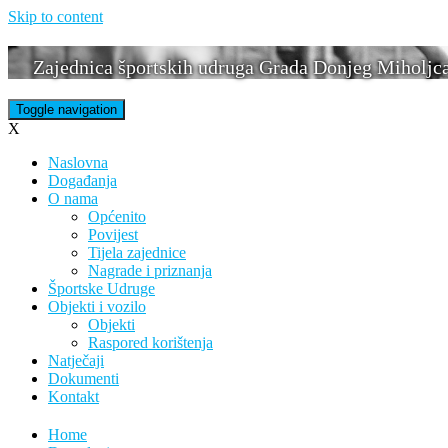
Skip to content
Zajednica športskih udruga Grada Donjeg Miholjc
Toggle navigation
X
Naslovna
Događanja
O nama
Općenito
Povijest
Tijela zajednice
Nagrade i priznanja
Športske Udruge
Objekti i vozilo
Objekti
Raspored korištenja
Natječaji
Dokumenti
Kontakt
Home