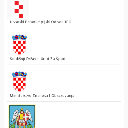
Hrvatski Paraolimpijski Odbor HPO
Središnji Državni Ured Za Šport
Ministarstvo Znanosti I Obrazovanja