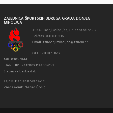
ZAJEDNICA ŠPORTSKIH UDRUGA GRADA DONJEG
MIHOLJCA
31 540 Donji Miholjac, Prilaz stadionu 2
Tel/fax. 031 631 516
Email: zsudonjimiholjac@zsudm.hr
OIB: 32838731612
MB: 03057844
IBAN: HR1524120091134004151
Slatinska banka d.d.
Tajnik: Darijan Kovačević
Predsjednik: Nenad Čošić