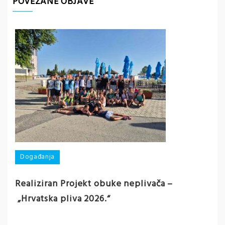
POVEZANE OBJAVE
D
Događanja
Pa
Realiziran Projekt obuke neplivača –
ek
„Hrvatska pliva 2026.“
O