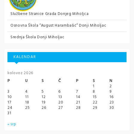
Službene Stranice Grada Donjeg Miholjca
Osnovna Škola “August Harambašić” Donji Miholjac
Srednja Škola Donji Miholjac
KALENDAR
kolovoz 2026
P
U
S
Č
P
S
N
1
2
3
4
5
6
7
8
9
10
11
12
13
14
15
16
17
18
19
20
21
22
23
24
25
26
27
28
29
30
31
« srp