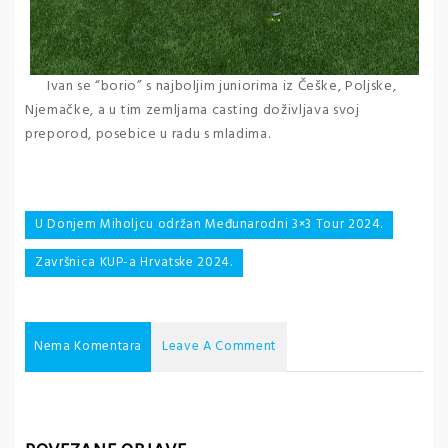
Ivan se “borio” s najboljim juniorima iz Češke, Poljske,
Njemačke, a u tim zemljama casting doživljava svoj
preporod, posebice u radu s mladima.
Navigacija
U Donjem Miholjcu održan Međunarodni 3×3 Tour 2024.
objava
Završnica KUP-a Hrvatske 2024.
Nema Komentara
Leave A Comment