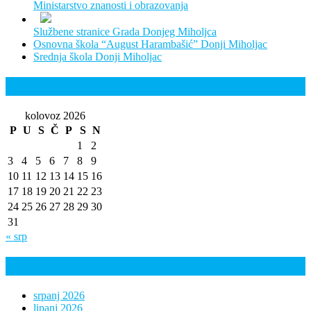
Ministarstvo znanosti i obrazovanja
Službene stranice Grada Donjeg Miholjca
Osnovna škola “August Harambašić” Donji Miholjac
Srednja škola Donji Miholjac
Kalendar
kolovoz 2026
P
U
S
Č
P
S
N
1
2
3
4
5
6
7
8
9
10
11
12
13
14
15
16
17
18
19
20
21
22
23
24
25
26
27
28
29
30
31
« srp
Arhiva
srpanj 2026
lipanj 2026