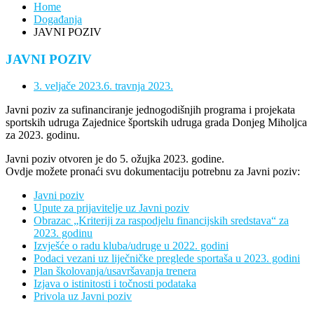
Home
Događanja
JAVNI POZIV
JAVNI POZIV
3. veljače 2023.
6. travnja 2023.
Javni poziv za sufinanciranje jednogodišnjih programa i projekata
sportskih udruga Zajednice športskih udruga grada Donjeg Miholjca
za 2023. godinu.
Javni poziv otvoren je do 5. ožujka 2023. godine.
Ovdje možete pronaći svu dokumentaciju potrebnu za Javni poziv:
Javni poziv
Upute za prijavitelje uz Javni poziv
Obrazac „Kriteriji za raspodjelu financijskih sredstava“ za
2023. godinu
Izvješće o radu kluba/udruge u 2022. godini
Podaci vezani uz liječničke preglede sportaša u 2023. godini
Plan školovanja/usavršavanja trenera
Izjava o istinitosti i točnosti podataka
Privola uz Javni poziv