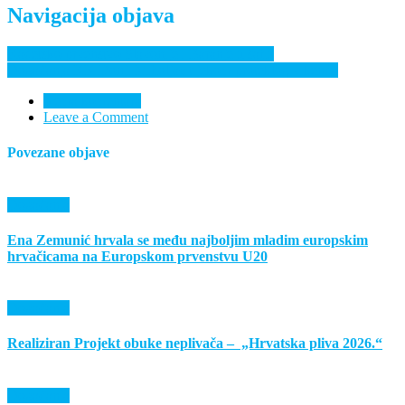
Navigacija objava
Kadetsko prvenstvo Slavonije i Baranje u šahu
Događanja KK Donji Miholjac tijekom proteklog vikenda
Nema komentara
Leave a Comment
Povezane objave
Događanja
Ena Zemunić hrvala se među najboljim mladim europskim
hrvačicama na Europskom prvenstvu U20
Događanja
Realiziran Projekt obuke neplivača – „Hrvatska pliva 2026.“
Događanja