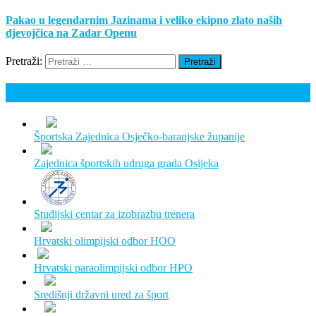
Pakao u legendarnim Jazinama i veliko ekipno zlato naših
djevojčica na Zadar Openu
Pretraži:
Poveznice
Športska Zajednica Osječko-baranjske županije
Zajednica športskih udruga grada Osijeka
Studijski centar za izobrazbu trenera
Hrvatski olimpijski odbor HOO
Hrvatski paraolimpijski odbor HPO
Središnji državni ured za šport