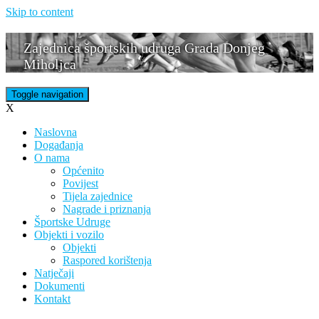
Skip to content
Zajednica športskih udruga Grada Donjeg
Miholjca
Toggle navigation
X
Naslovna
Događanja
O nama
Općenito
Povijest
Tijela zajednice
Nagrade i priznanja
Športske Udruge
Objekti i vozilo
Objekti
Raspored korištenja
Natječaji
Dokumenti
Kontakt