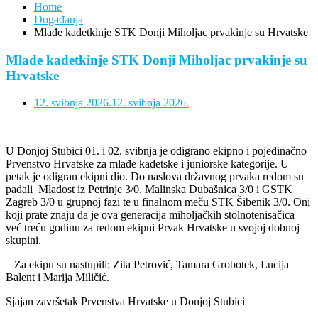
Home
Događanja
Mlađe kadetkinje STK Donji Miholjac prvakinje su Hrvatske
Mlađe kadetkinje STK Donji Miholjac prvakinje su
Hrvatske
12. svibnja 2026.
12. svibnja 2026.
U Donjoj Stubici 01. i 02. svibnja je odigrano ekipno i pojedinačno
Prvenstvo Hrvatske za mlađe kadetske i juniorske kategorije. U
petak je odigran ekipni dio. Do naslova državnog prvaka redom su
padali Mladost iz Petrinje 3/0, Malinska Dubašnica 3/0 i GSTK
Zagreb 3/0 u grupnoj fazi te u finalnom meču STK Šibenik 3/0. Oni
koji prate znaju da je ova generacija miholjačkih stolnotenisačica
već treću godinu za redom ekipni Prvak Hrvatske u svojoj dobnoj
skupini.
Za ekipu su nastupili: Zita Petrović, Tamara Grobotek, Lucija
Balent i Marija Miličić.
Sjajan završetak Prvenstva Hrvatske u Donjoj Stubici