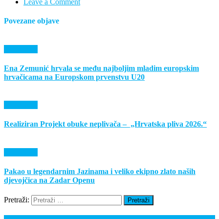
Leave a Comment
Povezane objave
Događanja
Ena Zemunić hrvala se među najboljim mladim europskim
hrvačicama na Europskom prvenstvu U20
Događanja
Realiziran Projekt obuke neplivača – „Hrvatska pliva 2026.“
Događanja
Pakao u legendarnim Jazinama i veliko ekipno zlato naših
djevojčica na Zadar Openu
Pretraži: