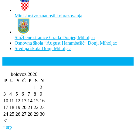
Ministarstvo znanosti i obrazovanja
Službene stranice Grada Donjeg Miholjca
Osnovna škola “August Harambašić” Donji Miholjac
Srednja škola Donji Miholjac
Kalendar
kolovoz 2026
P
U
S
Č
P
S
N
1
2
3
4
5
6
7
8
9
10
11
12
13
14
15
16
17
18
19
20
21
22
23
24
25
26
27
28
29
30
31
« srp