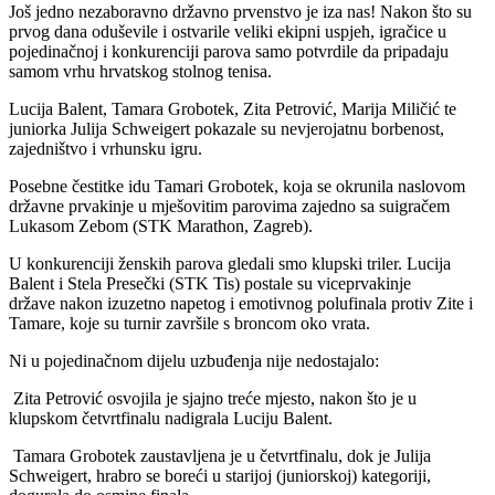
Još jedno nezaboravno državno prvenstvo je iza nas! Nakon što su
prvog dana oduševile i ostvarile veliki ekipni uspjeh, igračice u
pojedinačnoj i konkurenciji parova samo potvrdile da pripadaju
samom vrhu hrvatskog stolnog tenisa.
Lucija Balent, Tamara Grobotek, Zita Petrović, Marija Miličić te
juniorka Julija Schweigert pokazale su nevjerojatnu borbenost,
zajedništvo i vrhunsku igru.
Posebne čestitke idu Tamari Grobotek, koja se okrunila naslovom
državne prvakinje u mješovitim parovima zajedno sa suigračem
Lukasom Zebom (STK Marathon, Zagreb).
U konkurenciji ženskih parova gledali smo klupski triler. Lucija
Balent i Stela Presečki (STK Tis) postale su viceprvakinje
države nakon izuzetno napetog i emotivnog polufinala protiv Zite i
Tamare, koje su turnir završile s broncom oko vrata.
Ni u pojedinačnom dijelu uzbuđenja nije nedostajalo:
Zita Petrović osvojila je sjajno treće mjesto, nakon što je u
klupskom četvrtfinalu nadigrala Luciju Balent.
Tamara Grobotek zaustavljena je u četvrtfinalu, dok je Julija
Schweigert, hrabro se boreći u starijoj (juniorskoj) kategoriji,