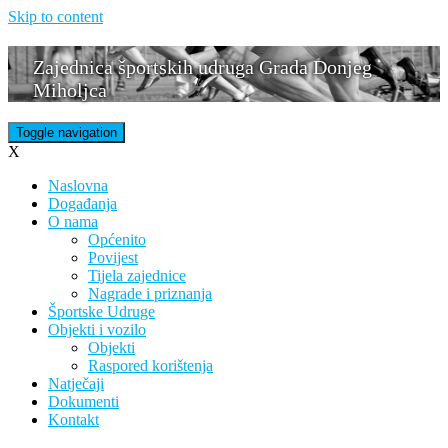
Skip to content
Zajednica športskih udruga Grada Donjeg
Miholjca
Toggle navigation
X
Naslovna
Događanja
O nama
Općenito
Povijest
Tijela zajednice
Nagrade i priznanja
Športske Udruge
Objekti i vozilo
Objekti
Raspored korištenja
Natječaji
Dokumenti
Kontakt