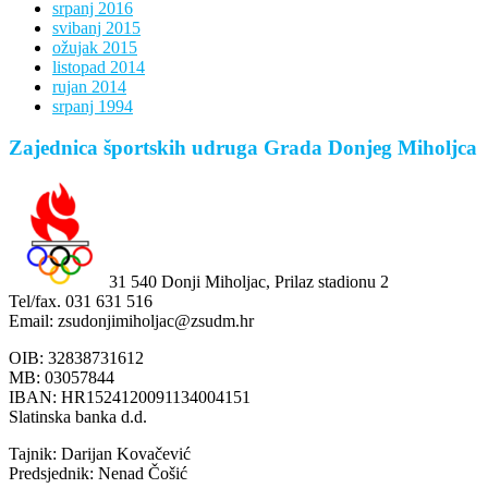
srpanj 2016
svibanj 2015
ožujak 2015
listopad 2014
rujan 2014
srpanj 1994
Zajednica športskih udruga Grada Donjeg Miholjca
31 540 Donji Miholjac, Prilaz stadionu 2
Tel/fax. 031 631 516
Email: zsudonjimiholjac@zsudm.hr
OIB: 32838731612
MB: 03057844
IBAN: HR1524120091134004151
Slatinska banka d.d.
Tajnik: Darijan Kovačević
Predsjednik: Nenad Čošić