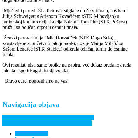
dogurala do osmine finala.
Mješoviti parovi: Zita Petrović stigla je do četvrtfinala, baš kao i
Julija Schweigert s Arienom Kovačićem (STK Mihovljan) u
juniorskoj konkurenciji. Lucija Balent i Tom Pirc (STK Požega)
pružili su odličan otpor u osmini finala.
Ženski parovi: Julija i Mia Horvatiček (STK Dugo Selo)
zaustavljene su u četvrtfinalu juniorki, dok je Marija Miličić sa
Sašom Lendrec (STK Stubica) odigrala odličan turnir do osmine
finala.
Ovi rezultati nisu samo brojke na papiru, već dokaz predanog rada,
talenta i sportskog duha djevojaka.
Bravo cure, ponosni smo na vas!
Navigacija objava
Proglašeni najuspješniji sportaši u 2025. godini
Prvenstvo Hrvatske U23 – grčko-rimski način
Nema komentara