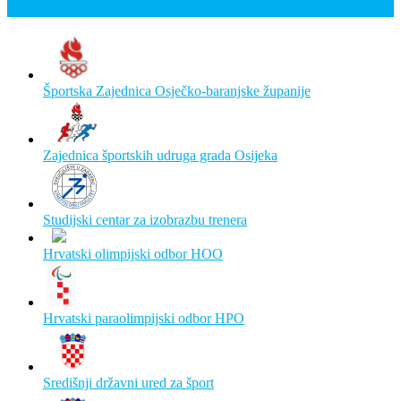
Poveznice
Športska Zajednica Osječko-baranjske županije
Zajednica športskih udruga grada Osijeka
Studijski centar za izobrazbu trenera
Hrvatski olimpijski odbor HOO
Hrvatski paraolimpijski odbor HPO
Središnji državni ured za šport