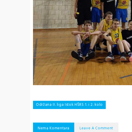
Navigacija
Održana II. liga Istok HŠRS 1. i 2. kolo
objava
Nema Komentara
Leave A Comment