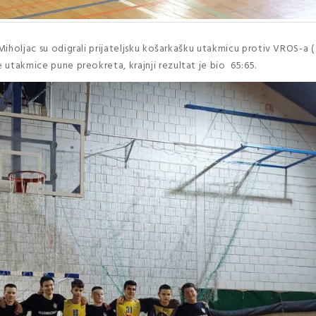
Miholjac su odigrali prijateljsku košarkašku utakmicu protiv VROS-a (
e utakmice pune preokreta, krajnji rezultat je bio 65:65.