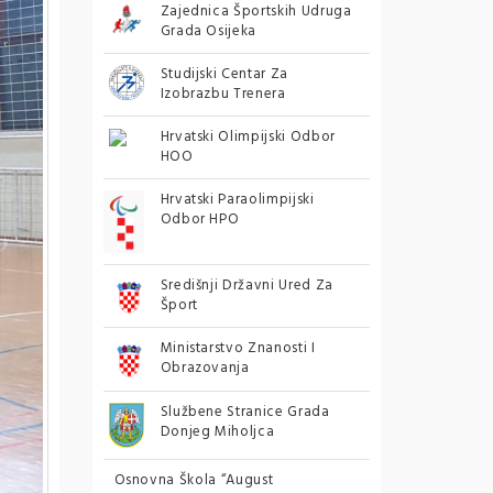
Zajednica Športskih Udruga
Grada Osijeka
Studijski Centar Za
Izobrazbu Trenera
Hrvatski Olimpijski Odbor
HOO
Hrvatski Paraolimpijski
Odbor HPO
Središnji Državni Ured Za
Šport
Ministarstvo Znanosti I
Obrazovanja
Službene Stranice Grada
Donjeg Miholjca
Osnovna Škola “August