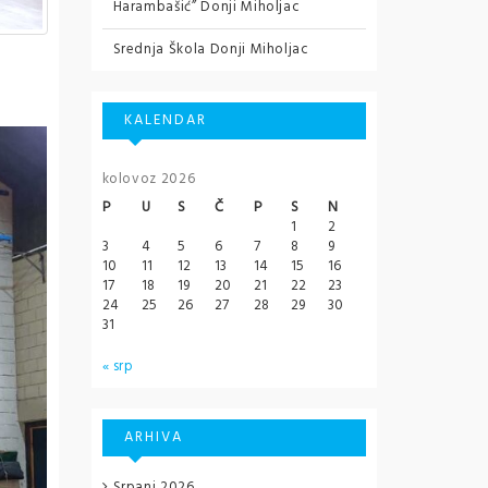
Harambašić” Donji Miholjac
Srednja Škola Donji Miholjac
KALENDAR
kolovoz 2026
P
U
S
Č
P
S
N
1
2
3
4
5
6
7
8
9
10
11
12
13
14
15
16
17
18
19
20
21
22
23
24
25
26
27
28
29
30
31
« srp
ARHIVA
Srpanj 2026