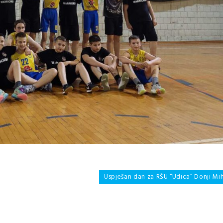
Uspješan dan za RŠU “Udica” Donji Mi