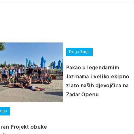
Događanja
Pakao u legendarnim
Jazinama i veliko ekipno
zlato naših djevojčica na
Zadar Openu
anja
iran Projekt obuke