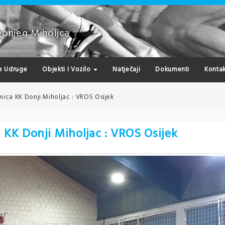
Donjeg Miholjca
e Udruge
Objekti I Vozilo
Natječaji
Dokumenti
Kontak
mica KK Donji Miholjac : VROS Osijek
 KK Donji Miholjac : VROS Osijek