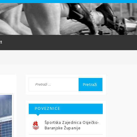
t
Pretraži:
POVEZNICE
Športska Zajednica Osječko-
Baranjske Županije