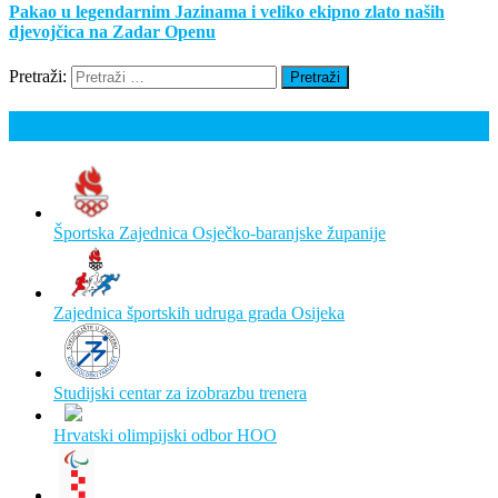
Pakao u legendarnim Jazinama i veliko ekipno zlato naših
djevojčica na Zadar Openu
Pretraži:
Poveznice
Športska Zajednica Osječko-baranjske županije
Zajednica športskih udruga grada Osijeka
Studijski centar za izobrazbu trenera
Hrvatski olimpijski odbor HOO