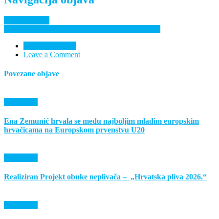
Poziv na turnir
Odigran košarkaški turnir U11 u Donjem Miholjcu
Nema komentara
Leave a Comment
Povezane objave
Događanja
Ena Zemunić hrvala se među najboljim mladim europskim
hrvačicama na Europskom prvenstvu U20
Događanja
Realiziran Projekt obuke neplivača – „Hrvatska pliva 2026.“
Događanja