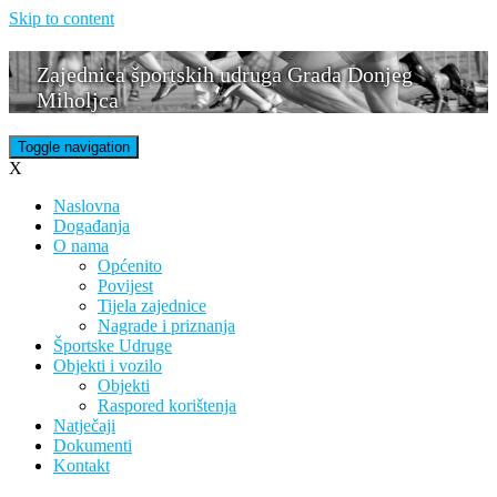
Skip to content
Zajednica športskih udruga Grada Donjeg
Miholjca
Toggle navigation
X
Naslovna
Događanja
O nama
Općenito
Povijest
Tijela zajednice
Nagrade i priznanja
Športske Udruge
Objekti i vozilo
Objekti
Raspored korištenja
Natječaji
Dokumenti
Kontakt