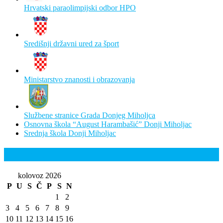
Hrvatski paraolimpijski odbor HPO
Središnji državni ured za šport
Ministarstvo znanosti i obrazovanja
Službene stranice Grada Donjeg Miholjca
Osnovna škola “August Harambašić” Donji Miholjac
Srednja škola Donji Miholjac
Kalendar
kolovoz 2026
P
U
S
Č
P
S
N
1
2
3
4
5
6
7
8
9
10
11
12
13
14
15
16