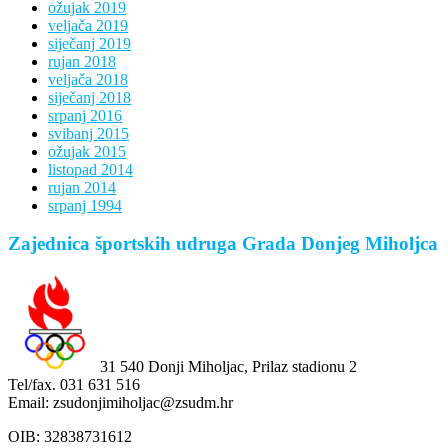
ožujak 2019
veljača 2019
siječanj 2019
rujan 2018
veljača 2018
siječanj 2018
srpanj 2016
svibanj 2015
ožujak 2015
listopad 2014
rujan 2014
srpanj 1994
Zajednica športskih udruga Grada Donjeg Miholjca
31 540 Donji Miholjac, Prilaz stadionu 2
Tel/fax. 031 631 516
Email: zsudonjimiholjac@zsudm.hr
OIB: 32838731612