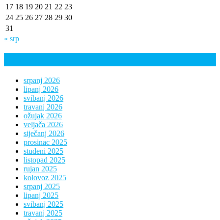
17
18
19
20
21
22
23
24
25
26
27
28
29
30
31
« srp
Arhiva
srpanj 2026
lipanj 2026
svibanj 2026
travanj 2026
ožujak 2026
veljača 2026
siječanj 2026
prosinac 2025
studeni 2025
listopad 2025
rujan 2025
kolovoz 2025
srpanj 2025
lipanj 2025
svibanj 2025
travanj 2025