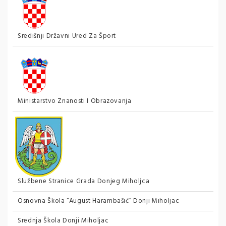
Središnji Državni Ured Za Šport
Ministarstvo Znanosti I Obrazovanja
Službene Stranice Grada Donjeg Miholjca
Osnovna Škola “August Harambašić” Donji Miholjac
Srednja Škola Donji Miholjac