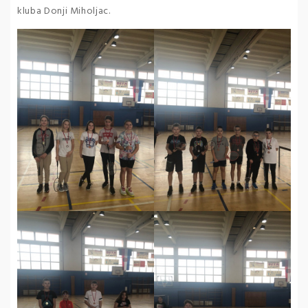
kluba Donji Miholjac.