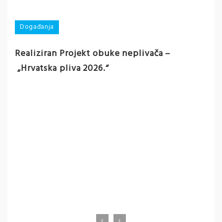
Događanja
Realiziran Projekt obuke neplivača –
„Hrvatska pliva 2026.“
D
Pa
ek
O