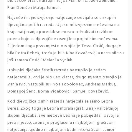
bio Jakov Vrtar. Nastupili su još Fran Milić, Alen Zemunić,
Fran Demše i Matija Jurman.
Najveće i najneizvjesnije natjecanje odvijalo se u skupini
djevojčica petih razreda. U jako neizvjesnim mečevima na
kraju natjecanja poredak se morao određivati razlikom
poena koje su djevojčice osvojile u pojedinim mečevima.
Slijedom toga prvo mjesto osvojila je Tessa Ćosić, druga je
bila Petra Bebek, treća je bila Nina Kovačević, a nastupile su
još Tamara Ćosić i Melaniia Syniuk.
U skupini dječaka šestih razreda nastupilo je sedam
natjecatelja. Prvi je bio Leo Zlatar, drugo mjesto osvojio je
Vanja Ivić. Nastupili su i Noa Topolovec, Andreas Markus,
Domagoj Šerić, Borna Vidaković i Samuel Kovačević.
Kod djevojčica osmih razreda natjecala se samo Leona
Bereš. Zbog toga je Leona morala igrati u najkvalitetnijoj
skupini dječaka. Sve mečeve Leona je pobijedila i osvojila
prvo mjesto. Leona je proglašena i najboljom igračicom
natjecanja, ujedno i najboljom badmintonašicom Junior