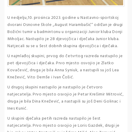
U nedjelju,10. prosinca 2023. godine u Nastavno-sportskoj
dvorani Osnovne škole „August Harambašić“ održan je drugi
Božićni turnir u badmintonu u organizaciji Junior kluba Donji
Miholjac. Nastupilo je 28 djevojčica i dječaka Junior kluba.
Natjecali su se u šest dobnih skupina djevojčica i dječaka.
U najmlađoj skupini, prvog do četvrtog razreda nastupilo je
pet djevojčica i dječaka. Prvo mjesto osvojio je Zlatko
Kovačević, druga je bila Anna Syniuk, a nastupili su još Lea
Knežević, Vito Demše i Ivan Čošić.
U drugoj skupini nastupilo je nastupilo je četvoro
natjecatelja. Prvo mjesto osvojio je Petar Krešimir Mitrović,
druga je bila Dina Knežević, a nastupili su još Deni Golinac i
Ines Kunić.
U skupini dječaka petih razreda nastupilo je šest
natjecatelja. Prvo mjesto osvojio je Loris Gazdek, drugi je