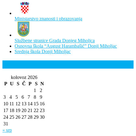
Ministarstvo znanosti i obrazovanja
Službene stranice Grada Donjeg Miholjca
Osnovna škola “August Harambašić” Donji Miholjac
Srednja škola Donji Miholjac
Kalendar
kolovoz 2026
P
U
S
Č
P
S
N
1
2
3
4
5
6
7
8
9
10
11
12
13
14
15
16
17
18
19
20
21
22
23
24
25
26
27
28
29
30
31
« srp