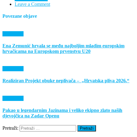
Leave a Comment
Povezane objave
Događanja
Ena Zemunić hrvala se među najboljim mladim europskim
hrvačicama na Europskom prvenstvu U20
Događanja
Realiziran Projekt obuke neplivača – „Hrvatska pliva 2026.“
Događanja
Pakao u legendarnim Jazinama i veliko ekipno zlato naših
djevojčica na Zadar Openu
Pretraži: