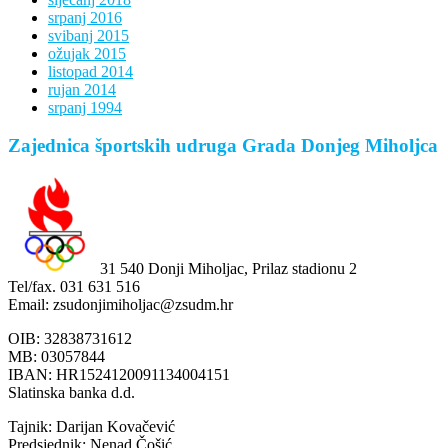
srpanj 2016
svibanj 2015
ožujak 2015
listopad 2014
rujan 2014
srpanj 1994
Zajednica športskih udruga Grada Donjeg Miholjca
31 540 Donji Miholjac, Prilaz stadionu 2
Tel/fax. 031 631 516
Email: zsudonjimiholjac@zsudm.hr
OIB: 32838731612
MB: 03057844
IBAN: HR1524120091134004151
Slatinska banka d.d.
Tajnik: Darijan Kovačević
Predsjednik: Nenad Čošić