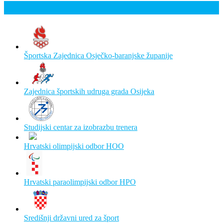
Poveznice
Športska Zajednica Osječko-baranjske županije
Zajednica športskih udruga grada Osijeka
Studijski centar za izobrazbu trenera
Hrvatski olimpijski odbor HOO
Hrvatski paraolimpijski odbor HPO
Središnji državni ured za šport