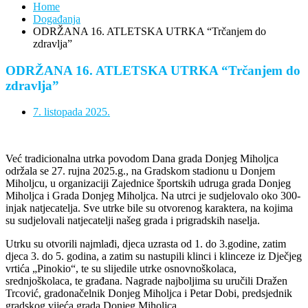
Home
Događanja
ODRŽANA 16. ATLETSKA UTRKA “Trčanjem do
zdravlja”
ODRŽANA 16. ATLETSKA UTRKA “Trčanjem do
zdravlja”
7. listopada 2025.
Već tradicionalna utrka povodom Dana grada Donjeg Miholjca
održala se 27. rujna 2025.g., na Gradskom stadionu u Donjem
Miholjcu, u organizaciji Zajednice športskih udruga grada Donjeg
Miholjca i Grada Donjeg Miholjca. Na utrci je sudjelovalo oko 300-
injak natjecatelja. Sve utrke bile su otvorenog karaktera, na kojima
su sudjelovali natjecatelji našeg grada i prigradskih naselja.
Utrku su otvorili najmlađi, djeca uzrasta od 1. do 3.godine, zatim
djeca 3. do 5. godina, a zatim su nastupili klinci i klinceze iz Dječjeg
vrtića „Pinokio“, te su slijedile utrke osnovnoškolaca,
srednjoškolaca, te građana. Nagrade najboljima su uručili Dražen
Trcović, gradonačelnik Donjeg Miholjca i Petar Dobi, predsjednik
gradskog vijeća grada Donjeg Miholjca.