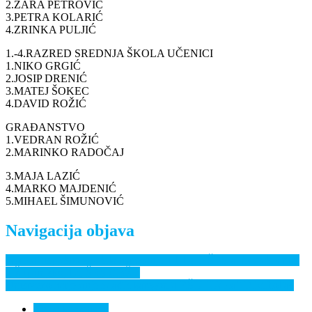
2.ZARA PETROVIĆ
3.PETRA KOLARIĆ
4.ZRINKA PULJIĆ
1.-4.RAZRED SREDNJA ŠKOLA UČENICI
1.NIKO GRGIĆ
2.JOSIP DRENIĆ
3.MATEJ ŠOKEC
4.DAVID ROŽIĆ
GRAĐANSTVO
1.VEDRAN ROŽIĆ
2.MARINKO RADOČAJ
3.MAJA LAZIĆ
4.MARKO MAJDENIĆ
5.MIHAEL ŠIMUNOVIĆ
Navigacija objava
“Udica”uspješno završila natjecanje u 1.ligi HŠRS-a, fideraši drugi
u Županijskoj ligi ŠRS OBŽ-e
Društveno natjecanje mlađih kategorija RŠU “Udica” D.Miholjac
Nema komentara