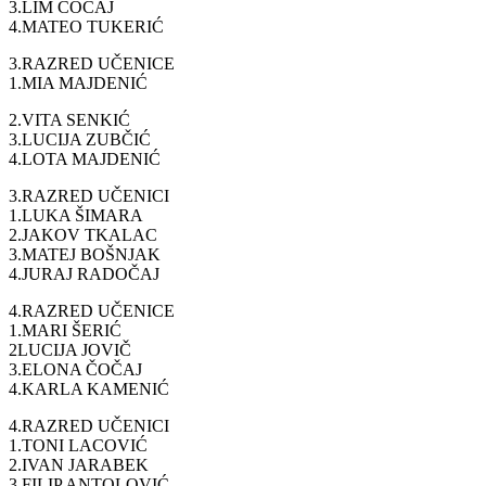
3.LIM ČOČAJ
4.MATEO TUKERIĆ
3.RAZRED UČENICE
1.MIA MAJDENIĆ
2.VITA SENKIĆ
3.LUCIJA ZUBČIĆ
4.LOTA MAJDENIĆ
3.RAZRED UČENICI
1.LUKA ŠIMARA
2.JAKOV TKALAC
3.MATEJ BOŠNJAK
4.JURAJ RADOČAJ
4.RAZRED UČENICE
1.MARI ŠERIĆ
2LUCIJA JOVIČ
3.ELONA ČOČAJ
4.KARLA KAMENIĆ
4.RAZRED UČENICI
1.TONI LACOVIĆ
2.IVAN JARABEK
3.FILIP ANTOLOVIĆ