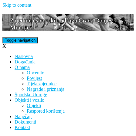
Skip to content
Zajednica športskih udruga Grada Donjeg
Miholjca
Toggle navigation
X
Naslovna
Događanja
O nama
Općenito
Povijest
Tijela zajednice
Nagrade i priznanja
Športske Udruge
Objekti i vozilo
Objekti
Raspored korištenja
Natječaji
Dokumenti
Kontakt