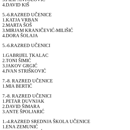
4.DAVID KIŠ
5.-6.RAZRED UČENICE
1.KATJA VRBAN
2.MARTA ŠOŠ
3.MIRJAM KRANJČEVIĆ-MILIŠIĆ
4.DORA ŠOLAJA
5.-6.RAZRED UČENICI
1.GABRIJEL TKALAC
2.TONI ŠIMIĆ
3.JAKOV GRGIĆ
4.IVAN STRIŠKOVIĆ
7.-8. RAZRED UČENICE
1.MIA BERTIĆ
7.-8. RAZRED UČENICI
1.PETAR DUVNJAK
2.DAVID ŠIMARA
3.ANTE ŠPOLJARIĆ
1.-4.RAZRED SREDNJA ŠKOLA UČENICE
1.ENA ZEMUNIĆ