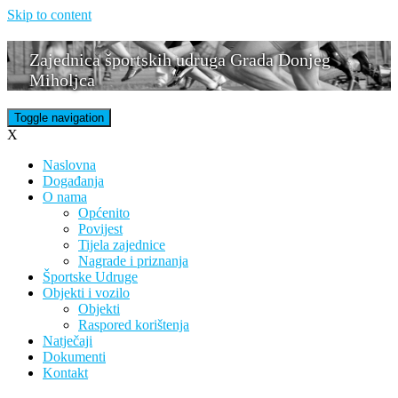
Skip to content
Zajednica športskih udruga Grada Donjeg
Miholjca
Toggle navigation
X
Naslovna
Događanja
O nama
Općenito
Povijest
Tijela zajednice
Nagrade i priznanja
Športske Udruge
Objekti i vozilo
Objekti
Raspored korištenja
Natječaji
Dokumenti
Kontakt