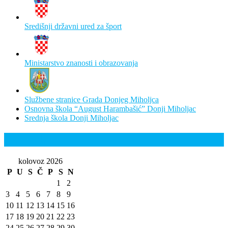
Središnji državni ured za šport
Ministarstvo znanosti i obrazovanja
Službene stranice Grada Donjeg Miholjca
Osnovna škola “August Harambašić” Donji Miholjac
Srednja škola Donji Miholjac
Kalendar
kolovoz 2026
P
U
S
Č
P
S
N
1
2
3
4
5
6
7
8
9
10
11
12
13
14
15
16
17
18
19
20
21
22
23
24
25
26
27
28
29
30