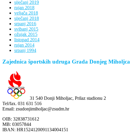
siječanj 2019
rujan 2018
veljača 2018
siječanj 2018
srpanj 2016
svibanj 2015
ožujak 2015
listopad 2014
rujan 2014
srpanj 1994
Zajednica športskih udruga Grada Donjeg Miholjca
31 540 Donji Miholjac, Prilaz stadionu 2
Tel/fax. 031 631 516
Email: zsudonjimiholjac@zsudm.hr
OIB: 32838731612
MB: 03057844
IBAN: HR1524120091134004151