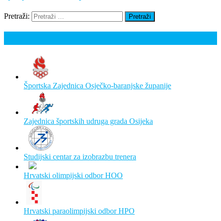
Pretraži:
Poveznice
Športska Zajednica Osječko-baranjske županije
Zajednica športskih udruga grada Osijeka
Studijski centar za izobrazbu trenera
Hrvatski olimpijski odbor HOO
Hrvatski paraolimpijski odbor HPO