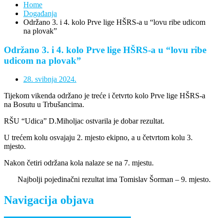
Home
Događanja
Održano 3. i 4. kolo Prve lige HŠRS-a u “lovu ribe udicom
na plovak”
Održano 3. i 4. kolo Prve lige HŠRS-a u “lovu ribe
udicom na plovak”
28. svibnja 2024.
Tijekom vikenda održano je treće i četvrto kolo Prve lige HŠRS-a
na Bosutu u Trbušancima.
RŠU “Udica” D.Miholjac ostvarila je dobar rezultat.
U trećem kolu osvajaju 2. mjesto ekipno, a u četvrtom kolu 3.
mjesto.
Nakon četiri održana kola nalaze se na 7. mjestu.
Najbolji pojedinačni rezultat ima Tomislav Šorman – 9. mjesto.
Navigacija objava