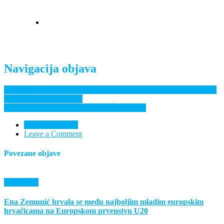
Navigacija objava
ODRŽAN OTVORENI TURNIR REGIJE SLAVONIJA-ISTOK
U STOLNOM TENISU
Odigrano 5. kolo seniorske 3.B.HŠL ISTOK
Nema komentara
Leave a Comment
Povezane objave
Događanja
Ena Zemunić hrvala se među najboljim mladim europskim
hrvačicama na Europskom prvenstvu U20