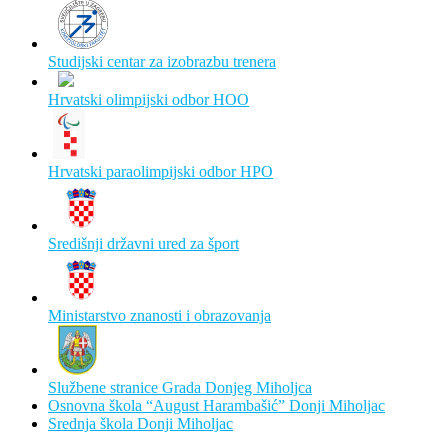
Studijski centar za izobrazbu trenera
Hrvatski olimpijski odbor HOO
Hrvatski paraolimpijski odbor HPO
Središnji državni ured za šport
Ministarstvo znanosti i obrazovanja
Službene stranice Grada Donjeg Miholjca
Osnovna škola “August Harambašić” Donji Miholjac
Srednja škola Donji Miholjac