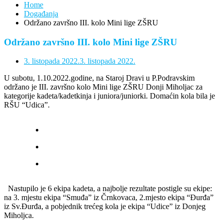
Home
Događanja
Održano završno III. kolo Mini lige ZŠRU
Održano završno III. kolo Mini lige ZŠRU
3. listopada 2022.
3. listopada 2022.
U subotu, 1.10.2022.godine, na Staroj Dravi u P.Podravskim
održano je III. završno kolo Mini lige ZŠRU Donji Miholjac za
kategorije kadeta/kadetkinja i juniora/juniorki. Domaćin kola bila je
RŠU “Udica”.
Nastupilo je 6 ekipa kadeta, a najbolje rezultate postigle su ekipe:
na 3. mjestu ekipa “Smuđa” iz Črnkovaca, 2.mjesto ekipa “Đurđa”
iz Sv.Đurđa, a pobjednik trećeg kola je ekipa “Udice” iz Donjeg
Miholjca.