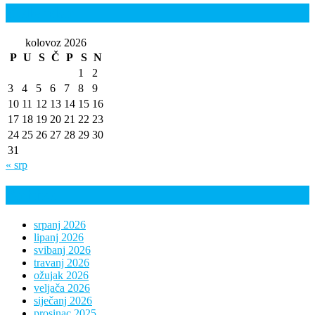
Kalendar
kolovoz 2026
P
U
S
Č
P
S
N
1
2
3
4
5
6
7
8
9
10
11
12
13
14
15
16
17
18
19
20
21
22
23
24
25
26
27
28
29
30
31
« srp
Arhiva
srpanj 2026
lipanj 2026
svibanj 2026
travanj 2026
ožujak 2026
veljača 2026
siječanj 2026
prosinac 2025