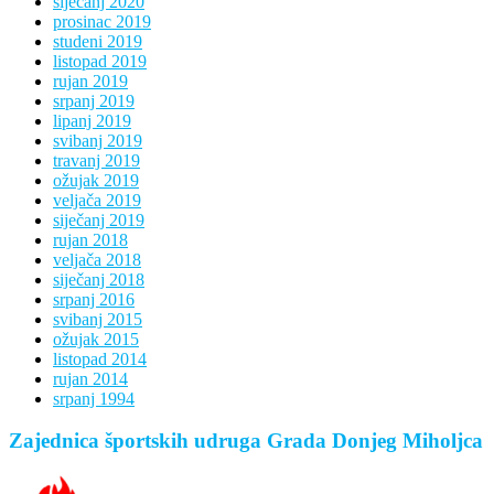
siječanj 2020
prosinac 2019
studeni 2019
listopad 2019
rujan 2019
srpanj 2019
lipanj 2019
svibanj 2019
travanj 2019
ožujak 2019
veljača 2019
siječanj 2019
rujan 2018
veljača 2018
siječanj 2018
srpanj 2016
svibanj 2015
ožujak 2015
listopad 2014
rujan 2014
srpanj 1994
Zajednica športskih udruga Grada Donjeg Miholjca