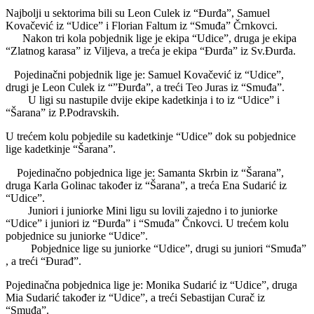
Najbolji u sektorima bili su Leon Culek iz “Đurđa”, Samuel
Kovačević iz “Udice” i Florian Faltum iz “Smuđa” Črnkovci.
Nakon tri kola pobjednik lige je ekipa “Udice”, druga je ekipa
“Zlatnog karasa” iz Viljeva, a treća je ekipa “Đurđa” iz Sv.Đurđa.
Pojedinačni pobjednik lige je: Samuel Kovačević iz “Udice”,
drugi je Leon Culek iz “”Đurđa”, a treći Teo Juras iz “Smuđa”.
U ligi su nastupile dvije ekipe kadetkinja i to iz “Udice” i
“Šarana” iz P.Podravskih.
U trećem kolu pobjedile su kadetkinje “Udice” dok su pobjednice
lige kadetkinje “Šarana”.
Pojedinačno pobjednica lige je: Samanta Skrbin iz “Šarana”,
druga Karla Golinac također iz “Šarana”, a treća Ena Sudarić iz
“Udice”.
Juniori i juniorke Mini ligu su lovili zajedno i to juniorke
“Udice” i juniori iz “Đurđa” i “Smuđa” Čnkovci. U trećem kolu
pobjednice su juniorke “Udice”.
Pobjednice lige su juniorke “Udice”, drugi su juniori “Smuđa”
, a treći “Đurađ”.
Pojedinačna pobjednica lige je: Monika Sudarić iz “Udice”, druga
Mia Sudarić također iz “Udice”, a treći Sebastijan Curač iz
“Smuđa”.