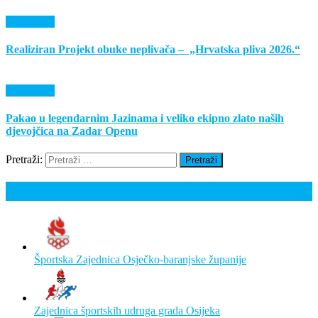
Događanja
Realiziran Projekt obuke neplivača – „Hrvatska pliva 2026.“
Događanja
Pakao u legendarnim Jazinama i veliko ekipno zlato naših
djevojčica na Zadar Openu
Pretraži:
Poveznice
Športska Zajednica Osječko-baranjske županije
Zajednica športskih udruga grada Osijeka