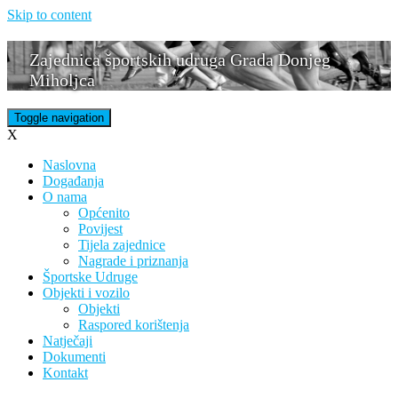
Skip to content
Zajednica športskih udruga Grada Donjeg
Miholjca
Toggle navigation
X
Naslovna
Događanja
O nama
Općenito
Povijest
Tijela zajednice
Nagrade i priznanja
Športske Udruge
Objekti i vozilo
Objekti
Raspored korištenja
Natječaji
Dokumenti
Kontakt