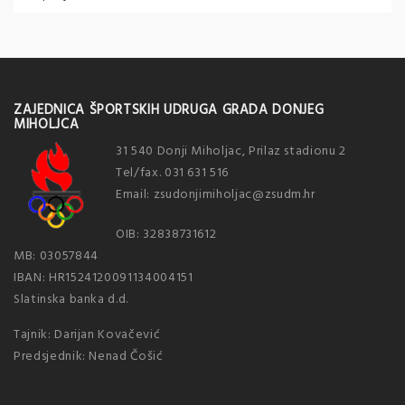
ZAJEDNICA ŠPORTSKIH UDRUGA GRADA DONJEG
MIHOLJCA
31 540 Donji Miholjac, Prilaz stadionu 2
Tel/fax. 031 631 516
Email: zsudonjimiholjac@zsudm.hr
OIB: 32838731612
MB: 03057844
IBAN: HR1524120091134004151
Slatinska banka d.d.
Tajnik: Darijan Kovačević
Predsjednik: Nenad Čošić