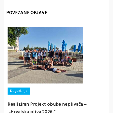
POVEZANE OBJAVE
D
Događanja
Pa
Realiziran Projekt obuke neplivača –
ek
„Hrvatska pliva 2026.“