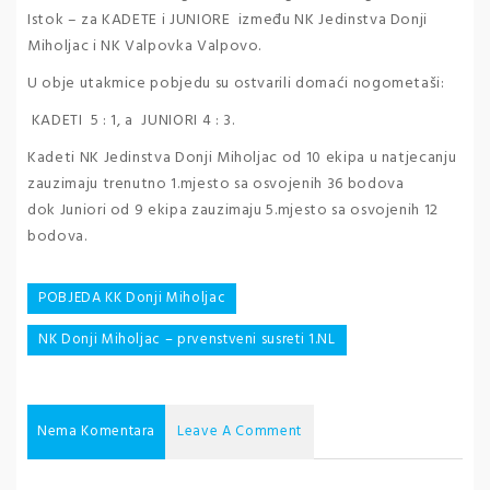
Istok – za KADETE i JUNIORE između NK Jedinstva Donji
Miholjac i NK Valpovka Valpovo.
U obje utakmice pobjedu su ostvarili domaći nogometaši:
KADETI 5 : 1, a JUNIORI 4 : 3.
Kadeti NK Jedinstva Donji Miholjac od 10 ekipa u natjecanju
zauzimaju trenutno 1.mjesto sa osvojenih 36 bodova
dok Juniori od 9 ekipa zauzimaju 5.mjesto sa osvojenih 12
bodova.
Navigacija
POBJEDA KK Donji Miholjac
objava
NK Donji Miholjac – prvenstveni susreti 1.NL
Nema Komentara
Leave A Comment