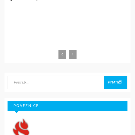
O
Pretraži:
POVEZNICE