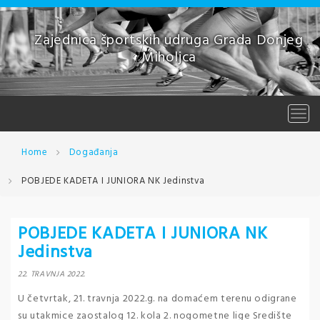
Skip
to
content
Zajednica športskih udruga Grada Donjeg
Miholjca
Togg
navi
Home
Događanja
POBJEDE KADETA I JUNIORA NK Jedinstva
POBJEDE KADETA I JUNIORA NK
Jedinstva
22. TRAVNJA 2022.
U četvrtak, 21. travnja 2022.g. na domaćem terenu odigrane
su utakmice zaostalog 12. kola 2. nogometne lige Središte