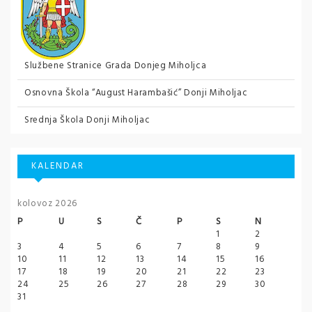
Službene Stranice Grada Donjeg Miholjca
Osnovna Škola “August Harambašić” Donji Miholjac
Srednja Škola Donji Miholjac
KALENDAR
kolovoz 2026
P
U
S
Č
P
S
N
1
2
3
4
5
6
7
8
9
10
11
12
13
14
15
16
17
18
19
20
21
22
23
24
25
26
27
28
29
30
31