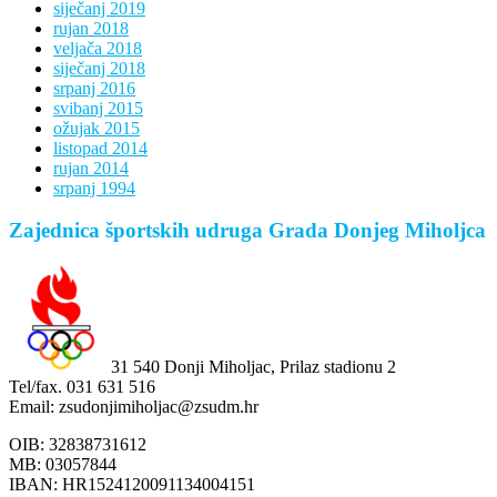
siječanj 2019
rujan 2018
veljača 2018
siječanj 2018
srpanj 2016
svibanj 2015
ožujak 2015
listopad 2014
rujan 2014
srpanj 1994
Zajednica športskih udruga Grada Donjeg Miholjca
31 540 Donji Miholjac, Prilaz stadionu 2
Tel/fax. 031 631 516
Email: zsudonjimiholjac@zsudm.hr
OIB: 32838731612
MB: 03057844
IBAN: HR1524120091134004151