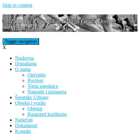
Skip to content
Zajednica športskih udruga Grada Donjeg
Miholjca
Toggle navigation
X
Naslovna
Događanja
O nama
Općenito
Povijest
Tijela zajednice
Nagrade i priznanja
Športske Udruge
Objekti i vozilo
Objekti
Raspored korištenja
Natječaji
Dokumenti
Kontakt