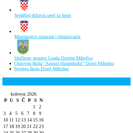
Središnji državni ured za šport
Ministarstvo znanosti i obrazovanja
Službene stranice Grada Donjeg Miholjca
Osnovna škola “August Harambašić” Donji Miholjac
Srednja škola Donji Miholjac
Kalendar
kolovoz 2026
P
U
S
Č
P
S
N
1
2
3
4
5
6
7
8
9
10
11
12
13
14
15
16
17
18
19
20
21
22
23
24
25
26
27
28
29
30