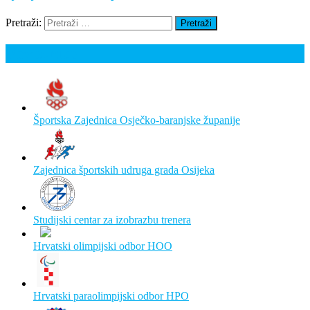
Pretraži:
Poveznice
Športska Zajednica Osječko-baranjske županije
Zajednica športskih udruga grada Osijeka
Studijski centar za izobrazbu trenera
Hrvatski olimpijski odbor HOO
Hrvatski paraolimpijski odbor HPO