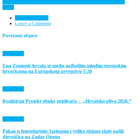
Održane pojedinačne regionalne kvalifikacije za PH u stolnom
tenisu
Nema komentara
Leave a Comment
Povezane objave
Događanja
Ena Zemunić hrvala se među najboljim mladim europskim
hrvačicama na Europskom prvenstvu U20
Događanja
Realiziran Projekt obuke neplivača – „Hrvatska pliva 2026.“
Događanja
Pakao u legendarnim Jazinama i veliko ekipno zlato naših
djevojčica na Zadar Openu