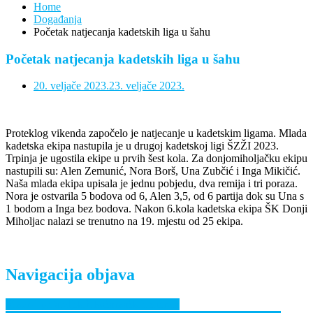
Home
Događanja
Početak natjecanja kadetskih liga u šahu
Početak natjecanja kadetskih liga u šahu
20. veljače 2023.
23. veljače 2023.
Proteklog vikenda započelo je natjecanje u kadetskim ligama. Mlada
kadetska ekipa nastupila je u drugoj kadetskoj ligi ŠZŽI 2023.
Trpinja je ugostila ekipe u prvih šest kola. Za donjomiholjačku ekipu
nastupili su: Alen Zemunić, Nora Borš, Una Zubčić i Inga Mikičić.
Naša mlada ekipa upisala je jednu pobjedu, dva remija i tri poraza.
Nora je ostvarila 5 bodova od 6, Alen 3,5, od 6 partija dok su Una s
1 bodom a Inga bez bodova. Nakon 6.kola kadetska ekipa ŠK Donji
Miholjac nalazi se trenutno na 19. mjestu od 25 ekipa.
Navigacija objava
Vikend prijateljskih košarkaških susreta