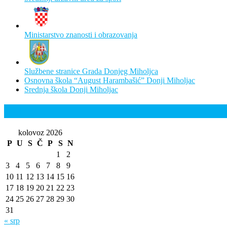
Ministarstvo znanosti i obrazovanja
Službene stranice Grada Donjeg Miholjca
Osnovna škola “August Harambašić” Donji Miholjac
Srednja škola Donji Miholjac
Kalendar
kolovoz 2026
P
U
S
Č
P
S
N
1
2
3
4
5
6
7
8
9
10
11
12
13
14
15
16
17
18
19
20
21
22
23
24
25
26
27
28
29
30
31
« srp