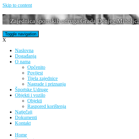
Skip to content
Zajednica športskih udruga Grada Donjeg Miholjc
Toggle navigation
X
Naslovna
Događanja
O nama
Općenito
Povijest
Tijela zajednice
Nagrade i priznanja
Športske Udruge
Objekti i vozilo
Objekti
Raspored korištenja
Natječaji
Dokumenti
Kontakt
Home