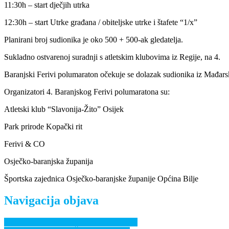
11:30h – start dječjih utrka
12:30h – start Utrke građana / obiteljske utrke i štafete “1/x”
Planirani broj sudionika je oko 500 + 500-ak gledatelja.
Sukladno ostvarenoj suradnji s atletskim klubovima iz Regije, na 4.
Baranjski Ferivi polumaraton očekuje se dolazak sudionika iz Mađars
Organizatori 4. Baranjskog Ferivi polumaratona su:
Atletski klub “Slavonija-Žito” Osijek
Park prirode Kopački rit
Ferivi & CO
Osječko-baranjska županija
Športska zajednica Osječko-baranjske županije Općina Bilje
Navigacija objava
Hrvanje – Prvenstvo Hrvatske za 2019.g.