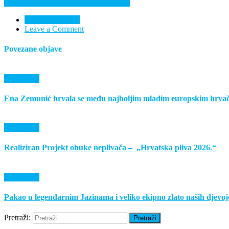
II kolo Casting lige HŠRS-a u Ogulinu
Nema komentara
Leave a Comment
Povezane objave
Događanja
Ena Zemunić hrvala se među najboljim mladim europskim hrv
Događanja
Realiziran Projekt obuke neplivača – „Hrvatska pliva 2026.“
Događanja
Pakao u legendarnim Jazinama i veliko ekipno zlato naših djev
Pretraži: