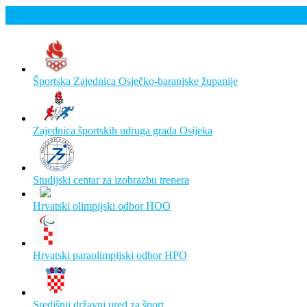
Poveznice
Športska Zajednica Osječko-baranjske županije
Zajednica športskih udruga grada Osijeka
Studijski centar za izobrazbu trenera
Hrvatski olimpijski odbor HOO
Hrvatski paraolimpijski odbor HPO
Središnji državni ured za šport