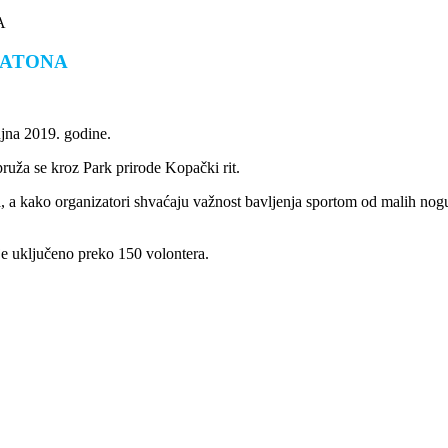
A
RATONA
jna 2019. godine.
pruža se kroz Park prirode Kopački rit.
a, a kako organizatori shvaćaju važnost bavljenja sportom od malih no
 je uključeno preko 150 volontera.