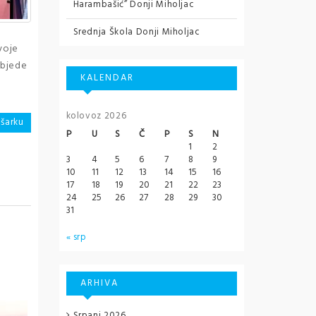
Harambašić” Donji Miholjac
Srednja Škola Donji Miholjac
voje
objede
KALENDAR
kolovoz 2026
ošarku
P
U
S
Č
P
S
N
1
2
3
4
5
6
7
8
9
10
11
12
13
14
15
16
17
18
19
20
21
22
23
24
25
26
27
28
29
30
31
« srp
ARHIVA
Srpanj 2026