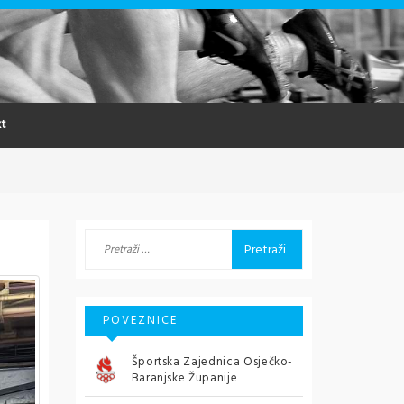
t
Pretraži:
POVEZNICE
Športska Zajednica Osječko-
Baranjske Županije