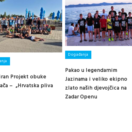
Događanja
anja
Pakao u legendarnim
iran Projekt obuke
Jazinama i veliko ekipno
ača – „Hrvatska pliva
zlato naših djevojčica na
Zadar Openu