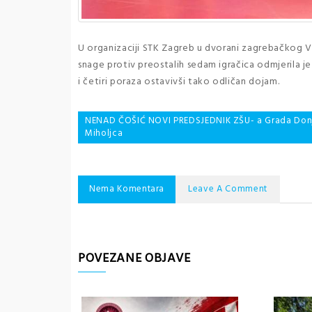
U organizaciji STK Zagreb u dvorani zagrebačkog Ve
snage protiv preostalih sedam igračica odmjerila je
i četiri poraza ostavivši tako odličan dojam.
Navigacija
NENAD ČOŠIĆ NOVI PREDSJEDNIK ZŠU- a Grada Don
Miholjca
objava
Nema Komentara
Leave A Comment
POVEZANE OBJAVE