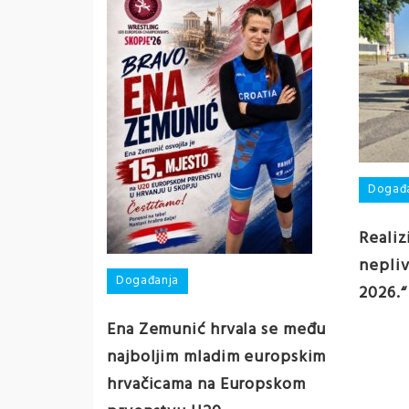
Događ
Realiz
nepliv
Događanja
2026.“
Ena Zemunić hrvala se među
najboljim mladim europskim
hrvačicama na Europskom