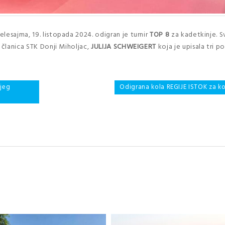
lesajma, 19. listopada 2024. odigran je turnir
TOP 8
za kadetkinje. S
 članica STK Donji Miholjac,
JULIJA
SCHWEIGERT
koja je upisala tri p
jeg
Odigrana kola REGIJE ISTOK za k