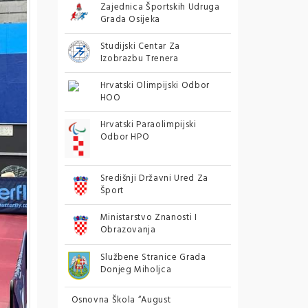
Zajednica Športskih Udruga
Grada Osijeka
Studijski Centar Za
Izobrazbu Trenera
Hrvatski Olimpijski Odbor
HOO
Hrvatski Paraolimpijski
Odbor HPO
Središnji Državni Ured Za
Šport
Ministarstvo Znanosti I
Obrazovanja
Službene Stranice Grada
Donjeg Miholjca
Osnovna Škola “August