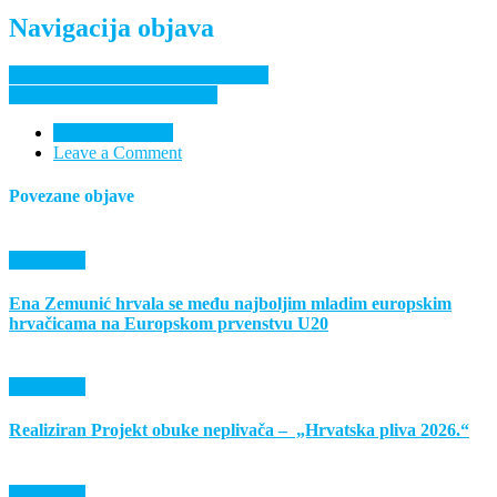
Navigacija objava
Juniorke “Udice” prvakinje Hrvatske
Prvenstvo Hrvatske u hrvanju
Nema komentara
Leave a Comment
Povezane objave
Događanja
Ena Zemunić hrvala se među najboljim mladim europskim
hrvačicama na Europskom prvenstvu U20
Događanja
Realiziran Projekt obuke neplivača – „Hrvatska pliva 2026.“
Događanja