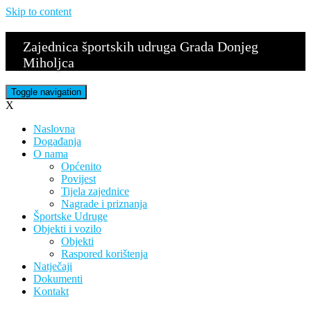
Skip to content
Zajednica športskih udruga Grada Donjeg
Miholjca
Toggle navigation
X
Naslovna
Događanja
O nama
Općenito
Povijest
Tijela zajednice
Nagrade i priznanja
Športske Udruge
Objekti i vozilo
Objekti
Raspored korištenja
Natječaji
Dokumenti
Kontakt