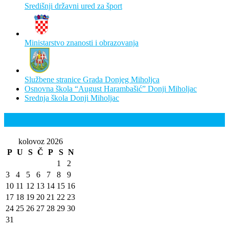
Središnji državni ured za šport
Ministarstvo znanosti i obrazovanja
Službene stranice Grada Donjeg Miholjca
Osnovna škola “August Harambašić” Donji Miholjac
Srednja škola Donji Miholjac
Kalendar
kolovoz 2026
P
U
S
Č
P
S
N
1
2
3
4
5
6
7
8
9
10
11
12
13
14
15
16
17
18
19
20
21
22
23
24
25
26
27
28
29
30
31