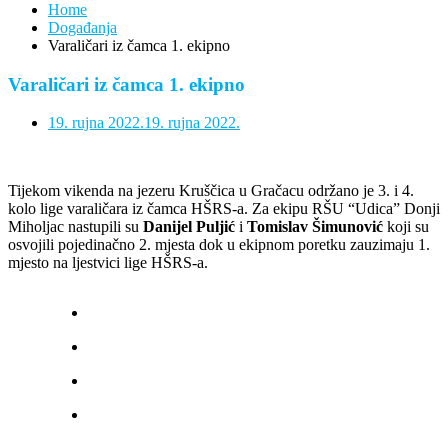
Home
Događanja
Varaličari iz čamca 1. ekipno
Varaličari iz čamca 1. ekipno
19. rujna 2022.
19. rujna 2022.
Tijekom vikenda na jezeru Kruščica u Gračacu održano je 3. i 4.
kolo lige varaličara iz čamca HŠRS-a. Za ekipu RŠU “Udica” Donji
Miholjac nastupili su
Danijel Puljić
i
Tomislav Šimunović
koji su
osvojili pojedinačno 2. mjesta dok u ekipnom poretku zauzimaju 1.
mjesto na ljestvici lige HŠRS-a.