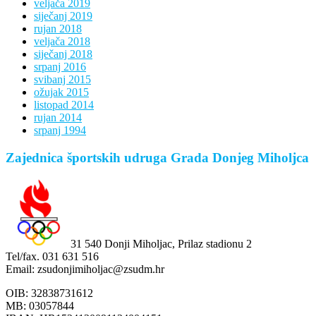
veljača 2019
siječanj 2019
rujan 2018
veljača 2018
siječanj 2018
srpanj 2016
svibanj 2015
ožujak 2015
listopad 2014
rujan 2014
srpanj 1994
Zajednica športskih udruga Grada Donjeg Miholjca
31 540 Donji Miholjac, Prilaz stadionu 2
Tel/fax. 031 631 516
Email: zsudonjimiholjac@zsudm.hr
OIB: 32838731612
MB: 03057844