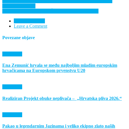
Navigacija
KK Donji Miholjac osvojio turnir regije istok i plasirao se na
državnu završnicu
objava
I kolo Mini lige Zajednice ŠRU D.Miholjac – seniori
Nema komentara
Leave a Comment
Povezane objave
Događanja
Ena Zemunić hrvala se među najboljim mladim europskim
hrvačicama na Europskom prvenstvu U20
Događanja
Realiziran Projekt obuke neplivača – „Hrvatska pliva 2026.“
Događanja
Pakao u legendarnim Jazinama i veliko ekipno zlato naših