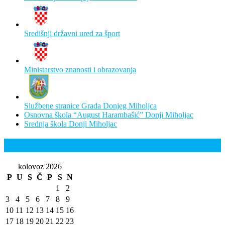
Središnji državni ured za šport
Ministarstvo znanosti i obrazovanja
Službene stranice Grada Donjeg Miholjca
Osnovna škola “August Harambašić” Donji Miholjac
Srednja škola Donji Miholjac
Kalendar
kolovoz 2026
P
U
S
Č
P
S
N
1
2
3
4
5
6
7
8
9
10
11
12
13
14
15
16
17
18
19
20
21
22
23