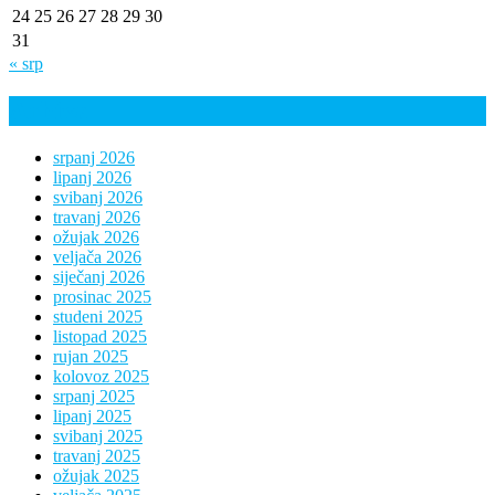
24
25
26
27
28
29
30
31
« srp
Arhiva
srpanj 2026
lipanj 2026
svibanj 2026
travanj 2026
ožujak 2026
veljača 2026
siječanj 2026
prosinac 2025
studeni 2025
listopad 2025
rujan 2025
kolovoz 2025
srpanj 2025
lipanj 2025
svibanj 2025
travanj 2025
ožujak 2025