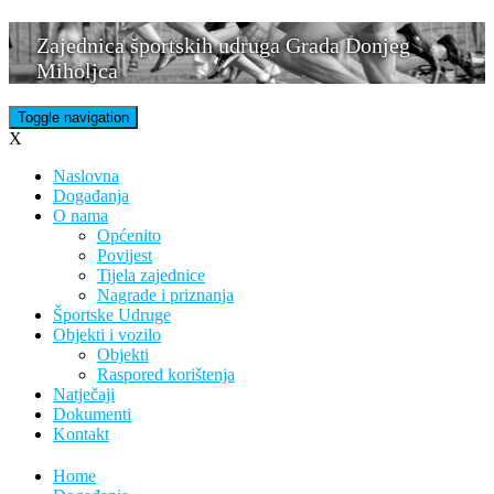
Skip
Zajednica športskih udruga Grada Donjeg
to
Miholjca
content
Toggle navigation
X
Naslovna
Događanja
O nama
Općenito
Povijest
Tijela zajednice
Nagrade i priznanja
Športske Udruge
Objekti i vozilo
Objekti
Raspored korištenja
Natječaji
Dokumenti
Kontakt
Home