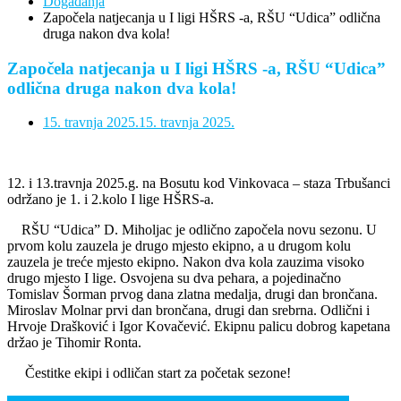
Događanja
Započela natjecanja u I ligi HŠRS -a, RŠU “Udica” odlična
druga nakon dva kola!
Započela natjecanja u I ligi HŠRS -a, RŠU “Udica”
odlična druga nakon dva kola!
15. travnja 2025.
15. travnja 2025.
12. i 13.travnja 2025.g. na Bosutu kod Vinkovaca – staza Trbušanci
održano je 1. i 2.kolo I lige HŠRS-a.
RŠU “Udica” D. Miholjac je odlično započela novu sezonu. U
prvom kolu zauzela je drugo mjesto ekipno, a u drugom kolu
zauzela je treće mjesto ekipno. Nakon dva kola zauzima visoko
drugo mjesto I lige. Osvojena su dva pehara, a pojedinačno
Tomislav Šorman prvog dana zlatna medalja, drugi dan brončana.
Miroslav Molnar prvi dan brončana, drugi dan srebrna. Odlični i
Hrvoje Drašković i Igor Kovačević. Ekipnu palicu dobrog kapetana
držao je Tihomir Ronta.
Čestitke ekipi i odličan start za početak sezone!