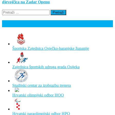
djevojčica na Zadar Openu
Pretraži:
Poveznice
Športska Zajednica Osječko-baranjske županije
Zajednica športskih udruga grada Osijeka
Studijski centar za izobrazbu trenera
Hrvatski olimpijski odbor HOO
Hrvatski paraolimpijski odbor HPO