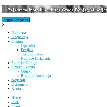
Skip
Zajednica športskih udruga Grada Donjeg Miholjc
to
content
Toggle navigation
X
Naslovna
Događanja
O nama
Općenito
Povijest
Tijela zajednice
Nagrade i priznanja
Športske Udruge
Objekti i vozilo
Objekti
Raspored korištenja
Natječaji
Dokumenti
Kontakt
Home
2026
lipanj