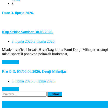
3
Dan:
3. lipnja 2026.
Kup Srbije Sombor 30.05.2026.
3. lipnja 2026.
3. lipnja 2026.
Mlade hrvačice i hrvači Hrvačkog kluba Fami Donji Miholjac nastupi
mladi sportaši ponovno pokazali borbenost,
Saznaj više
Pro 3×3, 05./06.06.2026. Donji Miholjac
3. lipnja 2026.
3. lipnja 2026.
Saznaj više
Pretraži:
Poveznice