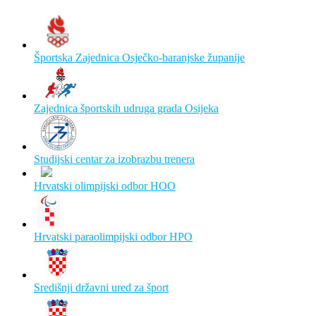
Športska Zajednica Osječko-baranjske županije
Zajednica športskih udruga grada Osijeka
Studijski centar za izobrazbu trenera
Hrvatski olimpijski odbor HOO
Hrvatski paraolimpijski odbor HPO
Središnji državni ured za šport