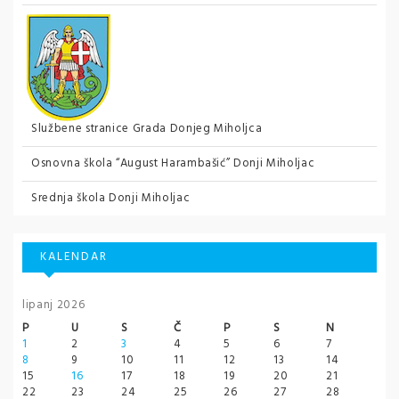
Službene stranice Grada Donjeg Miholjca
Osnovna škola “August Harambašić” Donji Miholjac
Srednja škola Donji Miholjac
KALENDAR
lipanj 2026
P
U
S
Č
P
S
N
1
2
3
4
5
6
7
8
9
10
11
12
13
14
15
16
17
18
19
20
21
22
23
24
25
26
27
28