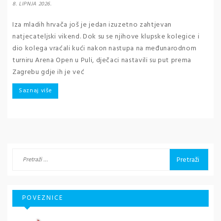
8. LIPNJA 2026.
Iza mladih hrvača još je jedan izuzetno zahtjevan
natjecateljski vikend. Dok su se njihove klupske kolegice i
dio kolega vraćali kući nakon nastupa na međunarodnom
turniru Arena Open u Puli, dječaci nastavili su put prema
Zagrebu gdje ih je već
Saznaj više
Pretraži:
POVEZNICE