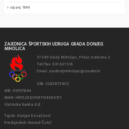
srpanj 1994
ZAJEDNICA ŠPORTSKIH UDRUGA GRADA DONJEG
MIHOLJCA
31 540 Donji Miholjac, Prilaz stadionu 2
Tel/fax. 031 631 516
Email: zsudonjimiholjac@zsudm.hr
OIB: 32838731612
MB: 03057844
IBAN: HR1524120091134004151
Slatinska banka d.d.
Tajnik: Darijan Kovačević
Predsjednik: Nenad Čošić