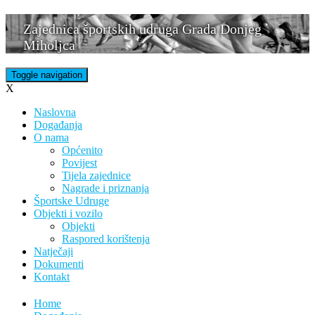
Skip
Zajednica športskih udruga Grada Donjeg
to
Miholjca
content
Toggle navigation
X
Naslovna
Događanja
O nama
Općenito
Povijest
Tijela zajednice
Nagrade i priznanja
Športske Udruge
Objekti i vozilo
Objekti
Raspored korištenja
Natječaji
Dokumenti
Kontakt
Home