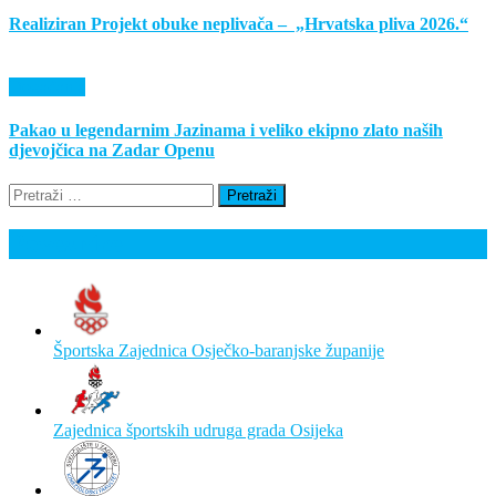
Realiziran Projekt obuke neplivača – „Hrvatska pliva 2026.“
Događanja
Pakao u legendarnim Jazinama i veliko ekipno zlato naših
djevojčica na Zadar Openu
Pretraži:
Poveznice
Športska Zajednica Osječko-baranjske županije
Zajednica športskih udruga grada Osijeka