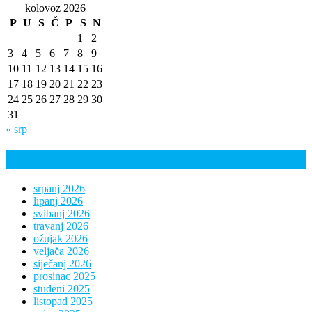
kolovoz 2026
P
U
S
Č
P
S
N
1
2
3
4
5
6
7
8
9
10
11
12
13
14
15
16
17
18
19
20
21
22
23
24
25
26
27
28
29
30
31
« srp
Arhiva
srpanj 2026
lipanj 2026
svibanj 2026
travanj 2026
ožujak 2026
veljača 2026
siječanj 2026
prosinac 2025
studeni 2025
listopad 2025