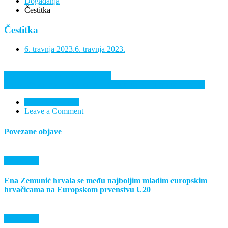
Događanja
Čestitka
Čestitka
6. travnja 2023.
6. travnja 2023.
Navigacija
Stolni tenis – Kvalifikacije za PH
Najmlađe kadetkinje osvojile 2. mjesto na PH u stolnom tenisu
objava
Nema komentara
Leave a Comment
Povezane objave
Događanja
Ena Zemunić hrvala se među najboljim mladim europskim
hrvačicama na Europskom prvenstvu U20
Događanja