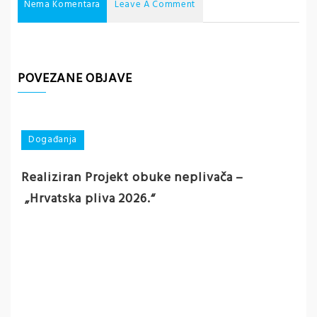
Nema Komentara
Leave A Comment
POVEZANE OBJAVE
Događanja
Realiziran Projekt obuke neplivača –
„Hrvatska pliva 2026.“
D