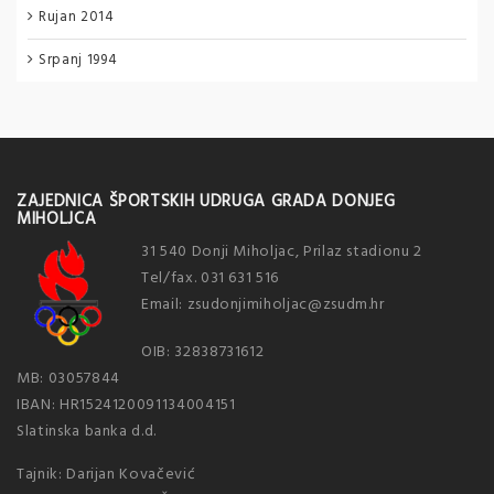
Rujan 2014
Srpanj 1994
ZAJEDNICA ŠPORTSKIH UDRUGA GRADA DONJEG
MIHOLJCA
31 540 Donji Miholjac, Prilaz stadionu 2
Tel/fax. 031 631 516
Email: zsudonjimiholjac@zsudm.hr
OIB: 32838731612
MB: 03057844
IBAN: HR1524120091134004151
Slatinska banka d.d.
Tajnik: Darijan Kovačević