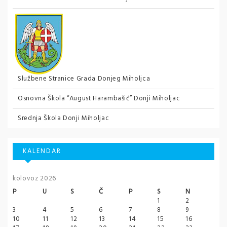
Službene Stranice Grada Donjeg Miholjca
Osnovna Škola “August Harambašić” Donji Miholjac
Srednja Škola Donji Miholjac
KALENDAR
kolovoz 2026
P
U
S
Č
P
S
N
1
2
3
4
5
6
7
8
9
10
11
12
13
14
15
16