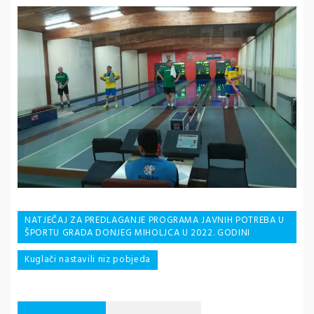
Navigacija
NATJEČAJ ZA PREDLAGANJE PROGRAMA JAVNIH POTREBA U
ŠPORTU GRADA DONJEG MIHOLJCA U 2022. GODINI
objava
Kuglači nastavili niz pobjeda