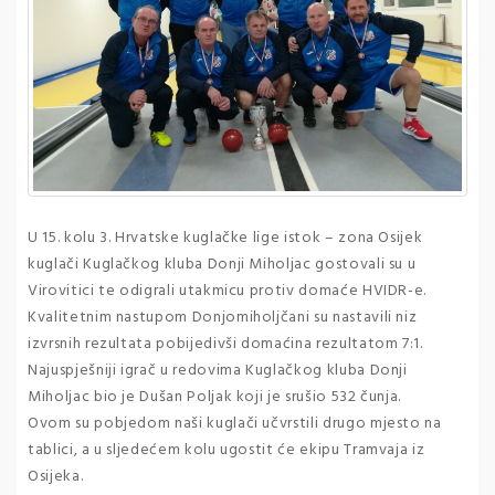
U 15. kolu 3. Hrvatske kuglačke lige istok – zona Osijek
kuglači Kuglačkog kluba Donji Miholjac gostovali su u
Virovitici te odigrali utakmicu protiv domaće HVIDR-e.
Kvalitetnim nastupom Donjomiholjčani su nastavili niz
izvrsnih rezultata pobijedivši domaćina rezultatom 7:1.
Najuspješniji igrač u redovima Kuglačkog kluba Donji
Miholjac bio je Dušan Poljak koji je srušio 532 čunja.
Ovom su pobjedom naši kuglači učvrstili drugo mjesto na
tablici, a u sljedećem kolu ugostit će ekipu Tramvaja iz
Osijeka.