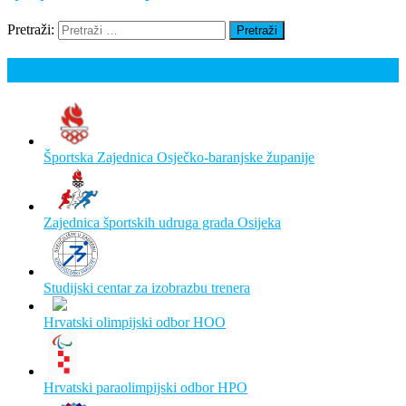
Pretraži:
Poveznice
Športska Zajednica Osječko-baranjske županije
Zajednica športskih udruga grada Osijeka
Studijski centar za izobrazbu trenera
Hrvatski olimpijski odbor HOO
Hrvatski paraolimpijski odbor HPO