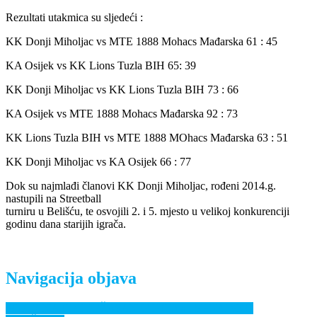
Rezultati utakmica su sljedeći :
KK Donji Miholjac vs MTE 1888 Mohacs Mađarska 61 : 45
KA Osijek vs KK Lions Tuzla BIH 65: 39
KK Donji Miholjac vs KK Lions Tuzla BIH 73 : 66
KA Osijek vs MTE 1888 Mohacs Mađarska 92 : 73
KK Lions Tuzla BIH vs MTE 1888 MOhacs Mađarska 63 : 51
KK Donji Miholjac vs KA Osijek 66 : 77
Dok su najmlađi članovi KK Donji Miholjac, rođeni 2014.g.
nastupili na Streetball
turniru u Belišću, te osvojili 2. i 5. mjesto u velikoj konkurenciji
godinu dana starijih igrača.
Navigacija objava
POZIV NA OBILJEŽAVANJE HOD-a i SPORTSKO