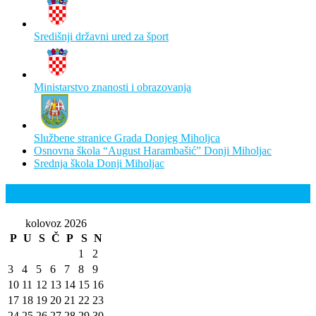
Središnji državni ured za šport
Ministarstvo znanosti i obrazovanja
Službene stranice Grada Donjeg Miholjca
Osnovna škola “August Harambašić” Donji Miholjac
Srednja škola Donji Miholjac
Kalendar
kolovoz 2026
P
U
S
Č
P
S
N
1
2
3
4
5
6
7
8
9
10
11
12
13
14
15
16
17
18
19
20
21
22
23
24
25
26
27
28
29
30