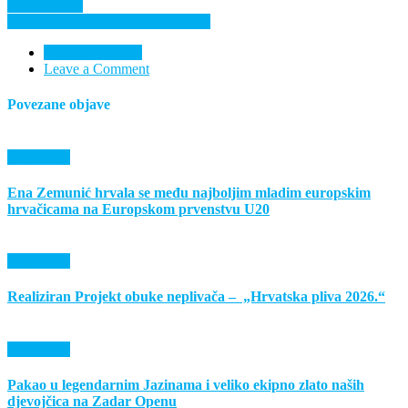
DRUŽENJE
Biciklijada Donji Miholjac – Siklos
Nema komentara
Leave a Comment
Povezane objave
Događanja
Ena Zemunić hrvala se među najboljim mladim europskim
hrvačicama na Europskom prvenstvu U20
Događanja
Realiziran Projekt obuke neplivača – „Hrvatska pliva 2026.“
Događanja
Pakao u legendarnim Jazinama i veliko ekipno zlato naših
djevojčica na Zadar Openu