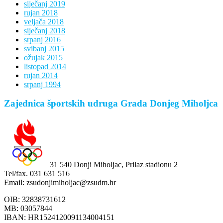
siječanj 2019
rujan 2018
veljača 2018
siječanj 2018
srpanj 2016
svibanj 2015
ožujak 2015
listopad 2014
rujan 2014
srpanj 1994
Zajednica športskih udruga Grada Donjeg Miholjca
31 540 Donji Miholjac, Prilaz stadionu 2
Tel/fax. 031 631 516
Email: zsudonjimiholjac@zsudm.hr
OIB: 32838731612
MB: 03057844
IBAN: HR1524120091134004151