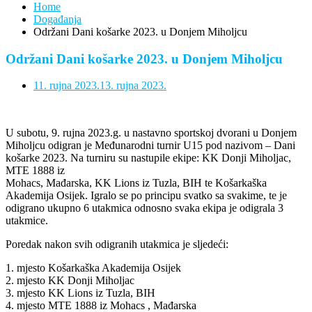
Home
Događanja
Održani Dani košarke 2023. u Donjem Miholjcu
Održani Dani košarke 2023. u Donjem Miholjcu
11. rujna 2023.
13. rujna 2023.
U subotu, 9. rujna 2023.g. u nastavno sportskoj dvorani u Donjem
Miholjcu odigran je Međunarodni turnir U15 pod nazivom – Dani
košarke 2023. Na turniru su nastupile ekipe: KK Donji Miholjac,
MTE 1888 iz
Mohacs, Mađarska, KK Lions iz Tuzla, BIH te Košarkaška
Akademija Osijek. Igralo se po principu svatko sa svakime, te je
odigrano ukupno 6 utakmica odnosno svaka ekipa je odigrala 3
utakmice.
Poredak nakon svih odigranih utakmica je sljedeći:
1. mjesto Košarkaška Akademija Osijek
2. mjesto KK Donji Miholjac
3. mjesto KK Lions iz Tuzla, BIH
4. mjesto MTE 1888 iz Mohacs , Mađarska