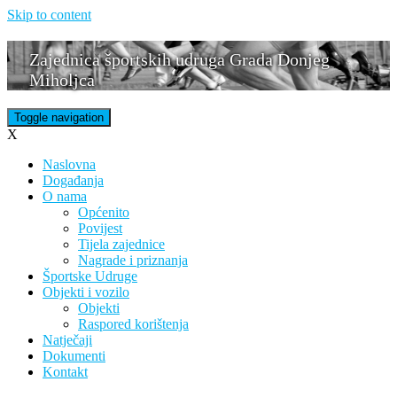
Skip to content
Zajednica športskih udruga Grada Donjeg
Miholjca
Toggle navigation
X
Naslovna
Događanja
O nama
Općenito
Povijest
Tijela zajednice
Nagrade i priznanja
Športske Udruge
Objekti i vozilo
Objekti
Raspored korištenja
Natječaji
Dokumenti
Kontakt