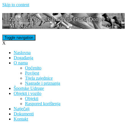
Skip to content
Zajednica športskih udruga Grada Donjeg
Miholjca
Toggle navigation
X
Naslovna
Događanja
O nama
Općenito
Povijest
Tijela zajednice
Nagrade i priznanja
Športske Udruge
Objekti i vozilo
Objekti
Raspored korištenja
Natječaji
Dokumenti
Kontakt