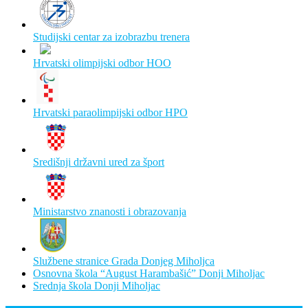
Studijski centar za izobrazbu trenera
Hrvatski olimpijski odbor HOO
Hrvatski paraolimpijski odbor HPO
Središnji državni ured za šport
Ministarstvo znanosti i obrazovanja
Službene stranice Grada Donjeg Miholjca
Osnovna škola “August Harambašić” Donji Miholjac
Srednja škola Donji Miholjac