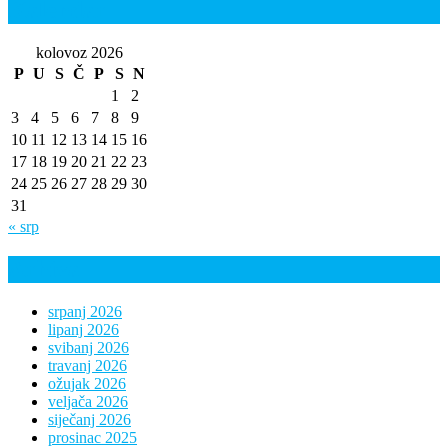
Kalendar
kolovoz 2026
P
U
S
Č
P
S
N
1
2
3
4
5
6
7
8
9
10
11
12
13
14
15
16
17
18
19
20
21
22
23
24
25
26
27
28
29
30
31
« srp
Arhiva
srpanj 2026
lipanj 2026
svibanj 2026
travanj 2026
ožujak 2026
veljača 2026
siječanj 2026
prosinac 2025