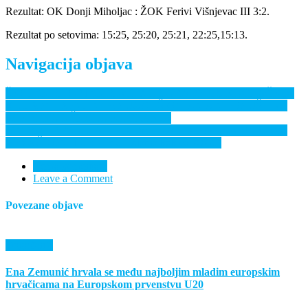
Rezultat: OK Donji Miholjac : ŽOK Ferivi Višnjevac III 3:2.
Rezultat po setovima: 15:25, 25:20, 25:21, 22:25,15:13.
Navigacija objava
ŠKOLSKI SPORTSKI SAVEZ U SURADNJI S KUGLAČKIM
KLUBOM DONJI MIHOLJAC I ŠKOLAMA MIHOLJŠTINE
POKRENUO ŠKOLU KUGLANJA
IZVRSNI REZULTATI HK Fami NA 1. MEĐUNARODNOM
HRVAČKOM TURNIRU “Zlatna kokica 2022.”
Nema komentara
Leave a Comment
Povezane objave
Događanja
Ena Zemunić hrvala se među najboljim mladim europskim
hrvačicama na Europskom prvenstvu U20