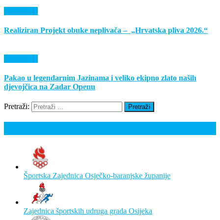
Događanja
Realiziran Projekt obuke neplivača – „Hrvatska pliva 2026.“
Događanja
Pakao u legendarnim Jazinama i veliko ekipno zlato naših
djevojčica na Zadar Openu
Pretraži:
Poveznice
Športska Zajednica Osječko-baranjske županije
Zajednica športskih udruga grada Osijeka