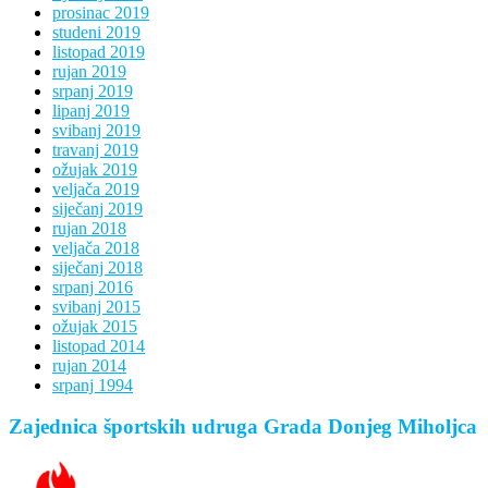
prosinac 2019
studeni 2019
listopad 2019
rujan 2019
srpanj 2019
lipanj 2019
svibanj 2019
travanj 2019
ožujak 2019
veljača 2019
siječanj 2019
rujan 2018
veljača 2018
siječanj 2018
srpanj 2016
svibanj 2015
ožujak 2015
listopad 2014
rujan 2014
srpanj 1994
Zajednica športskih udruga Grada Donjeg Miholjca