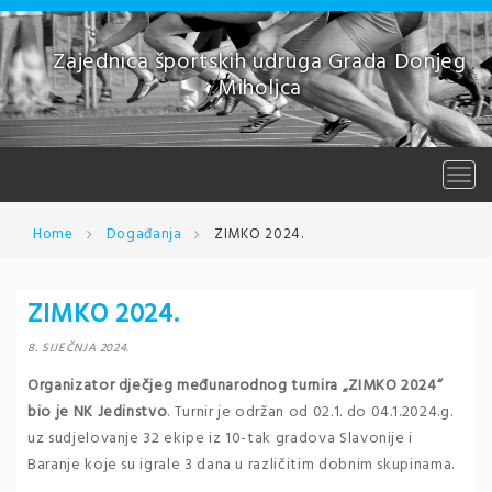
Skip
to
content
Zajednica športskih udruga Grada Donjeg
Miholjca
Togg
navi
Home
Događanja
ZIMKO 2024.
ZIMKO 2024.
8. SIJEČNJA 2024.
Organizator dječjeg međunarodnog turnira „ZIMKO 2024“
bio je NK Jedinstvo
. Turnir je održan od 02.1. do 04.1.2024.g.
uz sudjelovanje 32 ekipe iz 10-tak gradova Slavonije i
Baranje koje su igrale 3 dana u različitim dobnim skupinama.