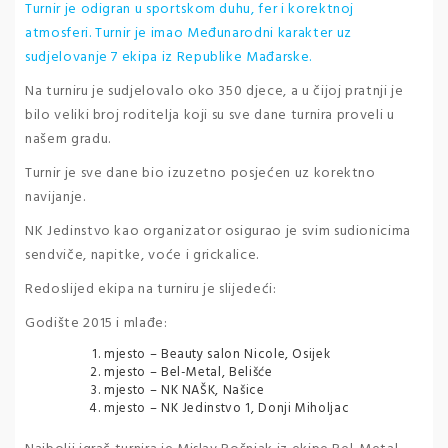
Turnir je odigran u sportskom duhu, fer i korektnoj
atmosferi. Turnir je imao Međunarodni karakter uz
sudjelovanje 7 ekipa iz Republike Mađarske.
Na turniru je sudjelovalo oko 350 djece, a u čijoj pratnji je
bilo veliki broj roditelja koji su sve dane turnira proveli u
našem gradu.
Turnir je sve dane bio izuzetno posjećen uz korektno
navijanje.
NK Jedinstvo kao organizator osigurao je svim sudionicima
sendviče, napitke, voće i grickalice.
Redoslijed ekipa na turniru je slijedeći:
Godište 2015 i mlađe:
mjesto – Beauty salon Nicole, Osijek
mjesto – Bel-Metal, Belišće
mjesto – NK NAŠK, Našice
mjesto – NK Jedinstvo 1, Donji Miholjac