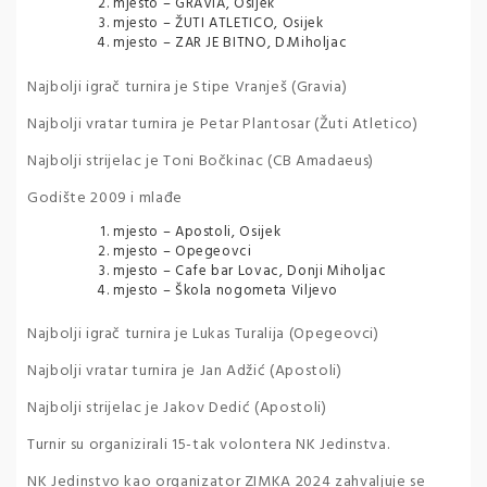
mjesto – GRAVIA, Osijek
mjesto – ŽUTI ATLETICO, Osijek
mjesto – ZAR JE BITNO, D.Miholjac
Najbolji igrač turnira je Stipe Vranješ (Gravia)
Najbolji vratar turnira je Petar Plantosar (Žuti Atletico)
Najbolji strijelac je Toni Bočkinac (CB Amadaeus)
Godište 2009 i mlađe
mjesto – Apostoli, Osijek
mjesto – Opegeovci
mjesto – Cafe bar Lovac, Donji Miholjac
mjesto – Škola nogometa Viljevo
Najbolji igrač turnira je Lukas Turalija (Opegeovci)
Najbolji vratar turnira je Jan Adžić (Apostoli)
Najbolji strijelac je Jakov Dedić (Apostoli)
Turnir su organizirali 15-tak volontera NK Jedinstva.
NK Jedinstvo kao organizator ZIMKA 2024 zahvaljuje se