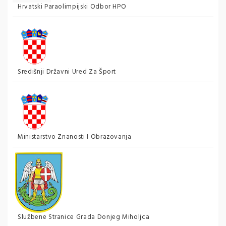
Hrvatski Paraolimpijski Odbor HPO
Središnji Državni Ured Za Šport
Ministarstvo Znanosti I Obrazovanja
Službene Stranice Grada Donjeg Miholjca