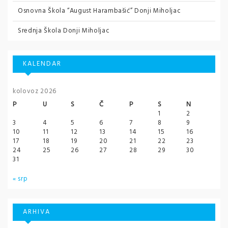
Osnovna Škola “August Harambašić” Donji Miholjac
Srednja Škola Donji Miholjac
KALENDAR
kolovoz 2026
P
U
S
Č
P
S
N
1
2
3
4
5
6
7
8
9
10
11
12
13
14
15
16
17
18
19
20
21
22
23
24
25
26
27
28
29
30
31
« srp
ARHIVA