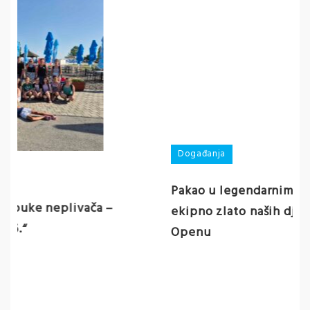
Događanja
Pakao u legendarnim Jazinama i veliko
ekipno zlato naših djevojčica na Zadar
Openu