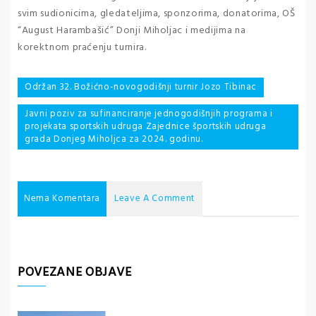
svim sudionicima, gledateljima, sponzorima, donatorima, OŠ
“August Harambašić” Donji Miholjac i medijima na
korektnom praćenju turnira.
Navigacija
Održan 32. Božićno-novogodišnji turnir Jozo Tibinac
objava
Javni poziv za sufinanciranje jednogodišnjih programa i
projekata sportskih udruga Zajednice športskih udruga
grada Donjeg Miholjca za 2024. godinu.
Nema Komentara
Leave A Comment
POVEZANE OBJAVE