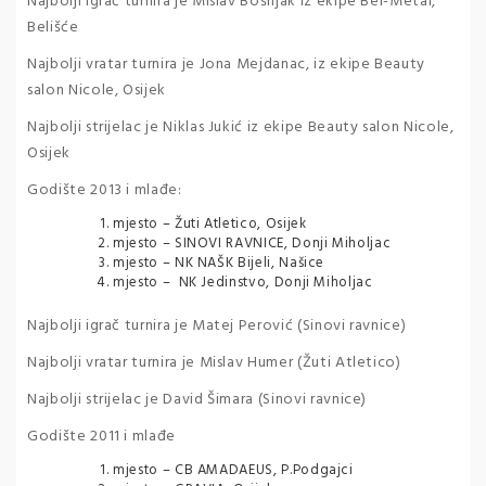
Najbolji igrač turnira je Mislav Bošnjak iz ekipe Bel-Metal,
Belišće
Najbolji vratar turnira je Jona Mejdanac, iz ekipe Beauty
salon Nicole, Osijek
Najbolji strijelac je Niklas Jukić iz ekipe Beauty salon Nicole,
Osijek
Godište 2013 i mlađe:
mjesto – Žuti Atletico, Osijek
mjesto – SINOVI RAVNICE, Donji Miholjac
mjesto – NK NAŠK Bijeli, Našice
mjesto – NK Jedinstvo, Donji Miholjac
Najbolji igrač turnira je Matej Perović (Sinovi ravnice)
Najbolji vratar turnira je Mislav Humer (Žuti Atletico)
Najbolji strijelac je David Šimara (Sinovi ravnice)
Godište 2011 i mlađe
mjesto – CB AMADAEUS, P.Podgajci